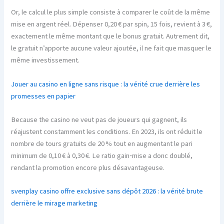
Or, le calcul le plus simple consiste à comparer le coût de la même
mise en argent réel. Dépenser 0,20 € par spin, 15 fois, revient à 3 €,
exactement le même montant que le bonus gratuit. Autrement dit,
le gratuit n’apporte aucune valeur ajoutée, il ne fait que masquer le
même investissement.
Jouer au casino en ligne sans risque : la vérité crue derrière les
promesses en papier
Because the casino ne veut pas de joueurs qui gagnent, ils
réajustent constamment les conditions. En 2023, ils ont réduit le
nombre de tours gratuits de 20 % tout en augmentant le pari
minimum de 0,10 € à 0,30 €. Le ratio gain‑mise a donc doublé,
rendant la promotion encore plus désavantageuse.
svenplay casino offre exclusive sans dépôt 2026 : la vérité brute
derrière le mirage marketing