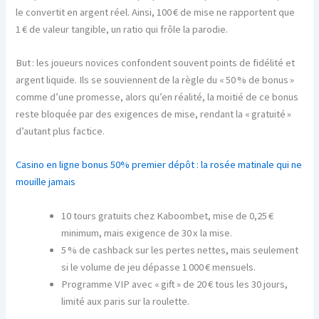
le convertit en argent réel. Ainsi, 100 € de mise ne rapportent que
1 € de valeur tangible, un ratio qui frôle la parodie.
But : les joueurs novices confondent souvent points de fidélité et
argent liquide. Ils se souviennent de la règle du « 50 % de bonus »
comme d’une promesse, alors qu’en réalité, la moitié de ce bonus
reste bloquée par des exigences de mise, rendant la « gratuité »
d’autant plus factice.
Casino en ligne bonus 50% premier dépôt : la rosée matinale qui ne
mouille jamais
10 tours gratuits chez Kaboombet, mise de 0,25 €
minimum, mais exigence de 30 x la mise.
5 % de cashback sur les pertes nettes, mais seulement
si le volume de jeu dépasse 1 000 € mensuels.
Programme VIP avec « gift » de 20 € tous les 30 jours,
limité aux paris sur la roulette.