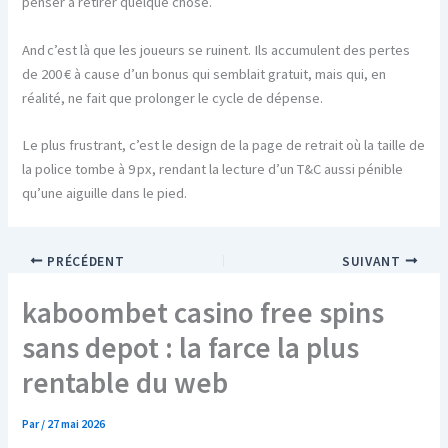
penser à retirer quelque chose.
And c’est là que les joueurs se ruinent. Ils accumulent des pertes
de 200 € à cause d’un bonus qui semblait gratuit, mais qui, en
réalité, ne fait que prolonger le cycle de dépense.
Le plus frustrant, c’est le design de la page de retrait où la taille de
la police tombe à 9 px, rendant la lecture d’un T&C aussi pénible
qu’une aiguille dans le pied.
PRÉCÉDENT
SUIVANT
kaboombet casino free spins
sans depot : la farce la plus
rentable du web
Par
/
27 mai 2026