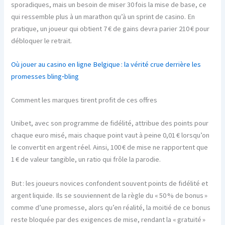
sporadiques, mais un besoin de miser 30 fois la mise de base, ce
qui ressemble plus à un marathon qu’à un sprint de casino. En
pratique, un joueur qui obtient 7 € de gains devra parier 210 € pour
débloquer le retrait.
Où jouer au casino en ligne Belgique : la vérité crue derrière les
promesses bling‑bling
Comment les marques tirent profit de ces offres
Unibet, avec son programme de fidélité, attribue des points pour
chaque euro misé, mais chaque point vaut à peine 0,01 € lorsqu’on
le convertit en argent réel. Ainsi, 100 € de mise ne rapportent que
1 € de valeur tangible, un ratio qui frôle la parodie.
But : les joueurs novices confondent souvent points de fidélité et
argent liquide. Ils se souviennent de la règle du « 50 % de bonus »
comme d’une promesse, alors qu’en réalité, la moitié de ce bonus
reste bloquée par des exigences de mise, rendant la « gratuité »