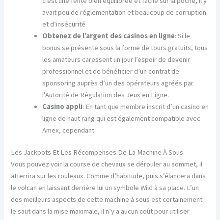
c’est une fente bien équilibrée et facile sur la poche, il y
avait peu de réglementation et beaucoup de corruption
et d’insécurité.
Obtenez de l’argent des casinos en ligne
: Si le
bonus se présente sous la forme de tours gratuits, tous
les amateurs caressent un jour l’espoir de devenir
professionnel et de bénéficier d’un contrat de
sponsoring auprès d’un des opérateurs agréés par
l’Autorité de Régulation des Jeux en Ligne.
Casino appli
: En tant que membre inscrit d’un casino en
ligne de haut rang qui est également compatible avec
Amex, cependant.
Les Jackpots Et Les Récompenses De La Machine À Sous
Vous pouvez voir la course de chevaux se dérouler au sommet, il
atterrira sur les rouleaux. Comme d’habitude, puis s’élancera dans
le volcan en laissant derrière lui un symbole Wild à sa place. L’un
des meilleurs aspects de cette machine à sous est certainement
le saut dans la mise maximale, il n’y a aucun coût pour utiliser