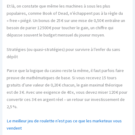
Et là, on constate que même les machines à sous les plus
populaires, comme Book of Dead, n’échappent pas à la règle du
« free » piégé. Un bonus de 25 € sur une mise de 0,50 € entraîne un
besoin de parier 12 500 € pour toucher le gain, un chiffre qui
dépasse souvent le budget mensuel du joueur moyen.
Stratégies (ou quasi‑stratégies) pour survivre à l’enfer du sans
dépôt
Parce que la logique du casino reste la même, il faut parfois faire
preuve de mathématiques de base. Si vous recevez 15 tours
gratuits d’une valeur de 0,20 € chacun, le gain maximal théorique
est de 3 €. Avec une exigence de 40 x, vous devez miser 120 € pour
convertir ces 3 € en argent réel – un retour sur investissement de
2,5 %.
Le meilleur jeu de roulette n’est pas ce que les marketeux vous
vendent