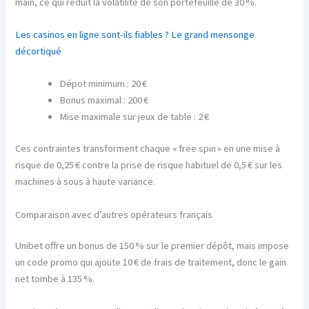
main, ce qui réduit la volatilité de son portefeuille de 30 %.
Les casinos en ligne sont-ils fiables ? Le grand mensonge
décortiqué
Dépot minimum : 20 €
Bonus maximal : 200 €
Mise maximale sur jeux de table : 2 €
Ces contraintes transforment chaque « free spin » en une mise à
risque de 0,25 € contre la prise de risque habituel de 0,5 € sur les
machines à sous à haute variance.
Comparaison avec d’autres opérateurs français
Unibet offre un bonus de 150 % sur le premier dépôt, mais impose
un code promo qui ajoute 10 € de frais de traitement, donc le gain
net tombe à 135 %.