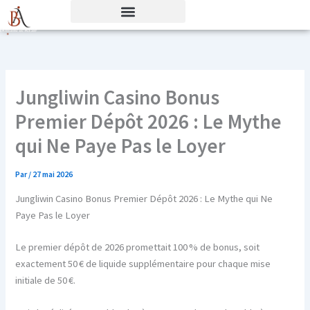
Aller
au
contenu
Jungliwin Casino Bonus
Premier Dépôt 2026 : Le Mythe
qui Ne Paye Pas le Loyer
Par
/
27 mai 2026
Jungliwin Casino Bonus Premier Dépôt 2026 : Le Mythe qui Ne
Paye Pas le Loyer
Le premier dépôt de 2026 promettait 100 % de bonus, soit
exactement 50 € de liquide supplémentaire pour chaque mise
initiale de 50 €.