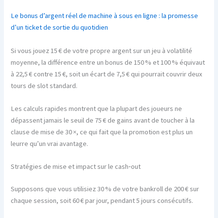
Le bonus d’argent réel de machine à sous en ligne : la promesse
d’un ticket de sortie du quotidien
Si vous jouez 15 € de votre propre argent sur un jeu à volatilité
moyenne, la différence entre un bonus de 150 % et 100 % équivaut
à 22,5 € contre 15 €, soit un écart de 7,5 € qui pourrait couvrir deux
tours de slot standard.
Les calculs rapides montrent que la plupart des joueurs ne
dépassent jamais le seuil de 75 € de gains avant de toucher à la
clause de mise de 30 ×, ce qui fait que la promotion est plus un
leurre qu’un vrai avantage.
Stratégies de mise et impact sur le cash‑out
Supposons que vous utilisiez 30 % de votre bankroll de 200 € sur
chaque session, soit 60 € par jour, pendant 5 jours consécutifs.