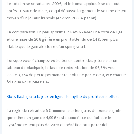
Le total misé serait alors 300 €, et le bonus appliqué se dissout
après 10 500 € de mise, ce qui dépasse largement le volume de jeu
moyen d’un joueur français (environ 2 000 € par an).
En comparaison, un pari sportif sur Bet365 avec une cote de 1,80
et une mise de 20 € génère un profit attendu de 14 €, bien plus
stable que le gain aléatoire d’un spin gratuit.
Lorsque vous échangez votre bonus contre des jetons sur un
tableau de blackjack, le taux de redistribution de 96,5 % vous
laisse 3,5 % de perte permanente, soit une perte de 0,35 € chaque
fois que vous jouez 10 €.
Slots flash gratuits jeux en ligne : le mythe du profit sans effort
La règle de retrait de 5 € minimum sur les gains de bonus signifie
que même un gain de 4,99 € reste coincé, ce qui fait que le
système retient plus de 20 % du bénéfice brut potentiel.