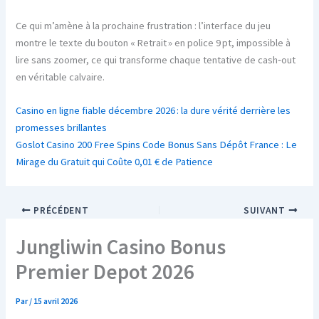
Ce qui m’amène à la prochaine frustration : l’interface du jeu
montre le texte du bouton « Retrait » en police 9 pt, impossible à
lire sans zoomer, ce qui transforme chaque tentative de cash‑out
en véritable calvaire.
Casino en ligne fiable décembre 2026 : la dure vérité derrière les
promesses brillantes
Goslot Casino 200 Free Spins Code Bonus Sans Dépôt France : Le
Mirage du Gratuit qui Coûte 0,01 € de Patience
PRÉCÉDENT
SUIVANT
Jungliwin Casino Bonus
Premier Depot 2026
Par
/
15 avril 2026