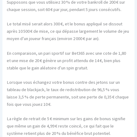
Supposons que vous utilisiez 30 % de votre bankroll de 200 € sur
chaque session, soit 60 € par jour, pendant 5 jours consécutifs.
Le total misé serait alors 300 €, et le bonus appliqué se dissout
après 10 500 € de mise, ce qui dépasse largement le volume de jeu
moyen d’un joueur français (environ 2 000 € par an).
En comparaison, un pari sportif sur Bet365 avec une cote de 1,80
et une mise de 20 € génère un profit attendu de 14 €, bien plus
stable que le gain aléatoire d’un spin gratuit.
Lorsque vous échangez votre bonus contre des jetons sur un
tableau de blackjack, le taux de redistribution de 96,5 % vous
laisse 3,5 % de perte permanente, soit une perte de 0,35 € chaque
fois que vous jouez 10 €.
La règle de retrait de 5 € minimum sur les gains de bonus signifie
que même un gain de 4,99 € reste coincé, ce qui fait que le
système retient plus de 20 % du bénéfice brut potentiel.