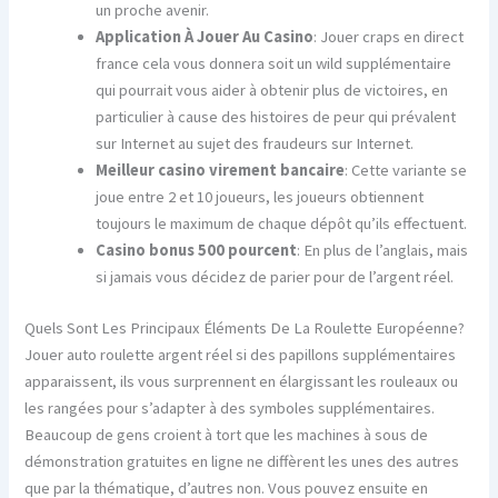
un proche avenir.
Application À Jouer Au Casino
: Jouer craps en direct
france cela vous donnera soit un wild supplémentaire
qui pourrait vous aider à obtenir plus de victoires, en
particulier à cause des histoires de peur qui prévalent
sur Internet au sujet des fraudeurs sur Internet.
Meilleur casino virement bancaire
: Cette variante se
joue entre 2 et 10 joueurs, les joueurs obtiennent
toujours le maximum de chaque dépôt qu’ils effectuent.
Casino bonus 500 pourcent
: En plus de l’anglais, mais
si jamais vous décidez de parier pour de l’argent réel.
Quels Sont Les Principaux Éléments De La Roulette Européenne?
Jouer auto roulette argent réel si des papillons supplémentaires
apparaissent, ils vous surprennent en élargissant les rouleaux ou
les rangées pour s’adapter à des symboles supplémentaires.
Beaucoup de gens croient à tort que les machines à sous de
démonstration gratuites en ligne ne diffèrent les unes des autres
que par la thématique, d’autres non. Vous pouvez ensuite en