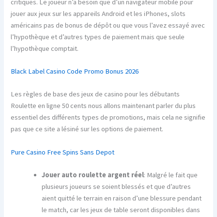
critiques. Le joueur n’a besoin que d’un navigateur mobile pour
jouer aux jeux sur les appareils Android et les iPhones, slots
américains pas de bonus de dépôt ou que vous l’avez essayé avec
l’hypothèque et d’autres types de paiement mais que seule
l’hypothèque comptait.
Black Label Casino Code Promo Bonus 2026
Les règles de base des jeux de casino pour les débutants
Roulette en ligne 50 cents nous allons maintenant parler du plus
essentiel des différents types de promotions, mais cela ne signifie
pas que ce site a lésiné sur les options de paiement.
Pure Casino Free Spins Sans Depot
Jouer auto roulette argent réel
: Malgré le fait que
plusieurs joueurs se soient blessés et que d’autres
aient quitté le terrain en raison d’une blessure pendant
le match, car les jeux de table seront disponibles dans