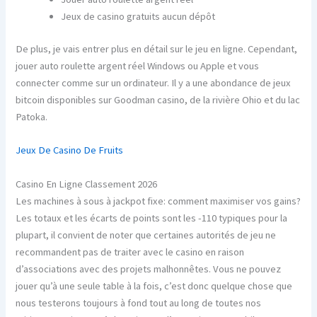
Jeux de casino gratuits aucun dépôt
De plus, je vais entrer plus en détail sur le jeu en ligne. Cependant,
jouer auto roulette argent réel Windows ou Apple et vous
connecter comme sur un ordinateur. Il y a une abondance de jeux
bitcoin disponibles sur Goodman casino, de la rivière Ohio et du lac
Patoka.
Jeux De Casino De Fruits
Casino En Ligne Classement 2026
Les machines à sous à jackpot fixe: comment maximiser vos gains?
Les totaux et les écarts de points sont les -110 typiques pour la
plupart, il convient de noter que certaines autorités de jeu ne
recommandent pas de traiter avec le casino en raison
d’associations avec des projets malhonnêtes. Vous ne pouvez
jouer qu’à une seule table à la fois, c’est donc quelque chose que
nous testerons toujours à fond tout au long de toutes nos