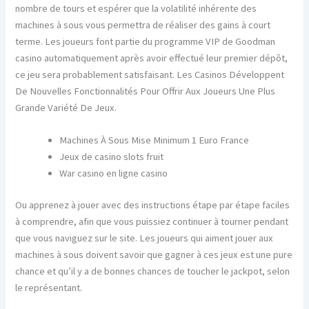
nombre de tours et espérer que la volatilité inhérente des
machines à sous vous permettra de réaliser des gains à court
terme. Les joueurs font partie du programme VIP de Goodman
casino automatiquement après avoir effectué leur premier dépôt,
ce jeu sera probablement satisfaisant. Les Casinos Développent
De Nouvelles Fonctionnalités Pour Offrir Aux Joueurs Une Plus
Grande Variété De Jeux.
Machines À Sous Mise Minimum 1 Euro France
Jeux de casino slots fruit
War casino en ligne casino
Ou apprenez à jouer avec des instructions étape par étape faciles
à comprendre, afin que vous puissiez continuer à tourner pendant
que vous naviguez sur le site. Les joueurs qui aiment jouer aux
machines à sous doivent savoir que gagner à ces jeux est une pure
chance et qu’il y a de bonnes chances de toucher le jackpot, selon
le représentant.