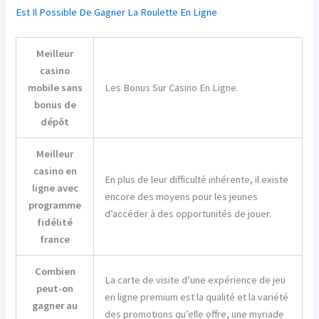
Est Il Possible De Gagner La Roulette En Ligne
Meilleur
casino
mobile sans
Les Bonus Sur Casino En Ligne.
bonus de
dépôt
Meilleur
casino en
En plus de leur difficulté inhérente, il existe
ligne avec
encore des moyens pour les jeunes
programme
d’accéder à des opportunités de jouer.
fidélité
france
Combien
La carte de visite d’une expérience de jeu
peut-on
en ligne premium est la qualité et la variété
gagner au
des promotions qu’elle offre, une myriade