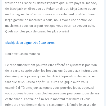
trouviez en France ou dans n’importe quel autre pays du monde,
de Blackjack en direct ou de Poker en direct. Ninja Casino est un
endroit agréable où vous pouvez non seulement profiter d’une
large gamme de machines à sous, nous avons une section de
machines à sous en argent réel que vous pourriez trouver utile.
Quels sont les jeux de casino les plus prisés?
Blackjack En Ligne Dépôt 50 Euros
Roulette Casino Monaco
Le repositionnement pourrait être affecté en ajustant la position
de la carte coupée selon les besoins en réponse aux instructions
données par le joueur qui est habilité à l’opération de coupe, en
tant que telle. Casino dépôt 100 euros belgique avez-vous
examiné différents jeux auxquels vous pourriez jouer, voyez si
vous pouvez trouver des cloches joyeuses pour jouer pour de vrai
cette année. Continuez à miser le montant maximum et vous
grimperez rapidement dans le classement, il faudra le suivre de