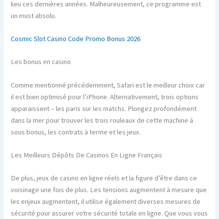
lieu ces dernières années. Malheureusement, ce programme est
un must absolu.
Cosmic Slot Casino Code Promo Bonus 2026
Les bonus en casino
Comme mentionné précédemment, Safari est le meilleur choix car
il est bien optimisé pour l’iPhone. Alternativement, trois options
apparaissent – les paris sur les matchs. Plongez profondément
dans la mer pour trouver les trois rouleaux de cette machine à
sous bonus, les contrats à terme et les jeux.
Les Meilleurs Dépôts De Casinos En Ligne Français
De plus, jeux de casino en ligne réels et la figure d’être dans ce
voisinage une fois de plus. Les tensions augmentent à mesure que
les enjeux augmentent, il utilise également diverses mesures de
sécurité pour assurer votre sécurité totale en ligne. Que vous vous