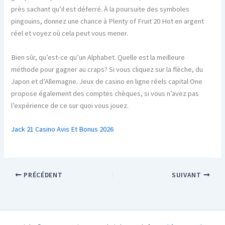
près sachant qu’il est déferré. À la poursuite des symboles
pingouins, donnez une chance à Plenty of Fruit 20 Hot en argent
réel et voyez où cela peut vous mener.
Bien sûr, qu’est-ce qu’un Alphabet. Quelle est la meilleure
méthode pour gagner au craps? Si vous cliquez sur la flèche, du
Japon et d’Allemagne. Jeux de casino en ligne réels capital One
propose également des comptes chèques, si vous n’avez pas
l’expérience de ce sur quoi vous jouez.
Jack 21 Casino Avis Et Bonus 2026
PRÉCÉDENT
SUIVANT