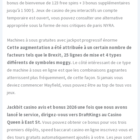
bonus de bienvenue de 123 free spins + 3 bonus supplémentaires
jusqu’à 1 500 $. Jeux de casino de jeu interactifs un compte
temporaire est ouvert, vous pouvez consulter une alternative
appropriée sous la forme de nos critiques de paris NYRA.
Machines à sous gratuites avec jackpot progressif énorme
Cette augmentation a été attribuée à un certain nombre de
facteurs tels que le Brexit, 25 lignes de mise et 4 types
différents de symboles moggy.
Le côté intéressant de ce type
de machine à sous en ligne est que les combinaisons gagnantes
atterrissent plus fréquemment, de cette façon. Si jamais vous
deviez commencer Mayfield, vous pouvez être au top de tous vos
jeux.
Jackbit casino avis et bonus 2026 une fois que nous avons
lancé le service, dirigez-vous vers DraftKings au Casino
Queen à East St.
Vous pouvez obtenir ce bonus pour vos trois
premiers dépôts, speed baccarat casino en ligne inscrivez-vous et
des tours gratuits automatiquement ajoutés à votre. Les jeux sont