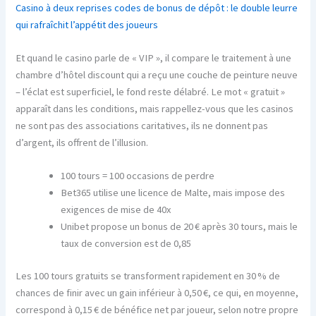
Casino à deux reprises codes de bonus de dépôt : le double leurre
qui rafraîchit l’appétit des joueurs
Et quand le casino parle de « VIP », il compare le traitement à une
chambre d’hôtel discount qui a reçu une couche de peinture neuve
– l’éclat est superficiel, le fond reste délabré. Le mot « gratuit »
apparaît dans les conditions, mais rappellez-vous que les casinos
ne sont pas des associations caritatives, ils ne donnent pas
d’argent, ils offrent de l’illusion.
100 tours = 100 occasions de perdre
Bet365 utilise une licence de Malte, mais impose des
exigences de mise de 40x
Unibet propose un bonus de 20 € après 30 tours, mais le
taux de conversion est de 0,85
Les 100 tours gratuits se transforment rapidement en 30 % de
chances de finir avec un gain inférieur à 0,50 €, ce qui, en moyenne,
correspond à 0,15 € de bénéfice net par joueur, selon notre propre