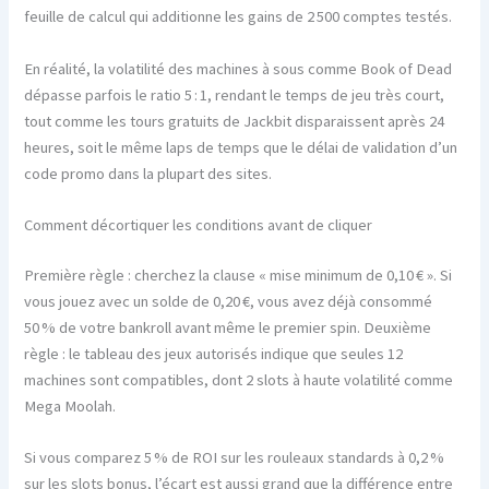
feuille de calcul qui additionne les gains de 2 500 comptes testés.
En réalité, la volatilité des machines à sous comme Book of Dead
dépasse parfois le ratio 5 : 1, rendant le temps de jeu très court,
tout comme les tours gratuits de Jackbit disparaissent après 24
heures, soit le même laps de temps que le délai de validation d’un
code promo dans la plupart des sites.
Comment décortiquer les conditions avant de cliquer
Première règle : cherchez la clause « mise minimum de 0,10 € ». Si
vous jouez avec un solde de 0,20 €, vous avez déjà consommé
50 % de votre bankroll avant même le premier spin. Deuxième
règle : le tableau des jeux autorisés indique que seules 12
machines sont compatibles, dont 2 slots à haute volatilité comme
Mega Moolah.
Si vous comparez 5 % de ROI sur les rouleaux standards à 0,2 %
sur les slots bonus, l’écart est aussi grand que la différence entre