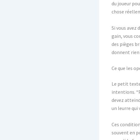
du joueur pou
chose réellem
Si vous avez 
gain, vous co
des pièges br
donnent rien 
Ce que les op
Le petit texte
intentions. “
devez atteind
un leurre qu
Ces condition
souvent en po