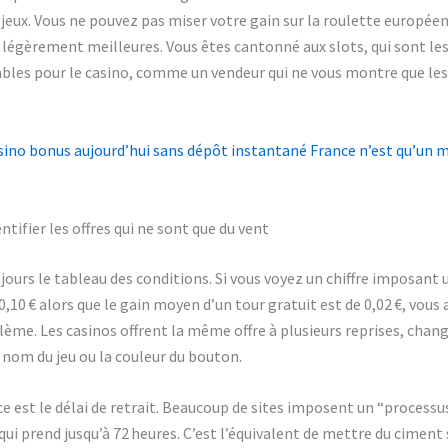
 jeux. Vous ne pouvez pas miser votre gain sur la roulette européen
légèrement meilleures. Vous êtes cantonné aux slots, qui sont le
ables pour le casino, comme un vendeur qui ne vous montre que les
sino bonus aujourd’hui sans dépôt instantané France n’est qu’un 
ifier les offres qui ne sont que du vent
ours le tableau des conditions. Si vous voyez un chiffre imposant
10 € alors que le gain moyen d’un tour gratuit est de 0,02 €, vous 
ème. Les casinos offrent la même offre à plusieurs reprises, chan
nom du jeu ou la couleur du bouton.
ce est le délai de retrait. Beaucoup de sites imposent un “processu
 qui prend jusqu’à 72 heures. C’est l’équivalent de mettre du ciment 