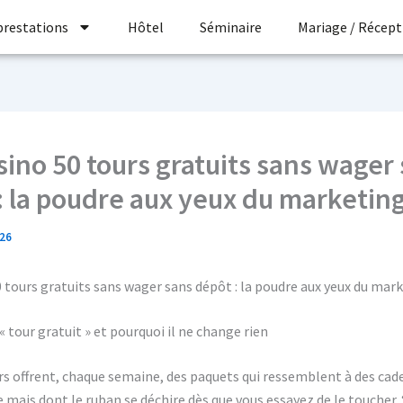
prestations
Hôtel
Séminaire
Mariage / Récept
asino 50 tours gratuits sans wager
: la poudre aux yeux du marketin
026
0 tours gratuits sans wager sans dépôt : la poudre aux yeux du mar
« tour gratuit » et pourquoi il ne change rien
s offrent, chaque semaine, des paquets qui ressemblent à des cad
e mais dont le ruban se déchire dès que vous essayez de le toucher.