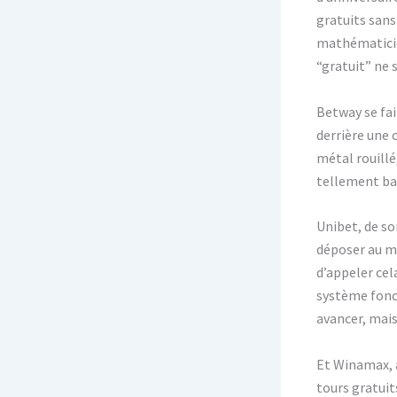
gratuits san
mathématicie
“gratuit” ne 
Betway se fai
derrière une 
métal rouillé
tellement ba
Unibet, de so
déposer au mo
d’appeler cel
système fonct
avancer, mais
Et Winamax, a
tours gratuit