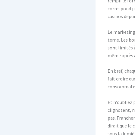
rempli le for
correspond pa
casinos depui
Le marketing 
terne. Les bo
sont limités à
même après av
En bref, chaq
fait croire q
consommateur
Et n’oubliez 
clignotent, m
pas. Franchem
dirait que le
sous la lumièr