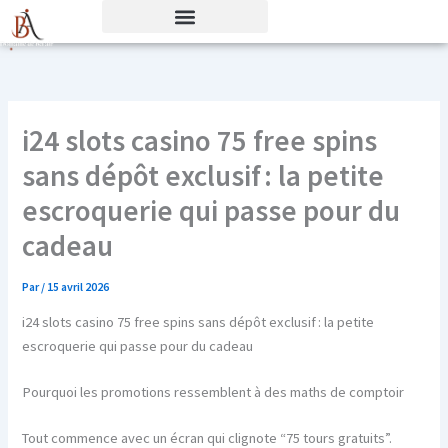
Aller
au
contenu
i24 slots casino 75 free spins
sans dépôt exclusif : la petite
escroquerie qui passe pour du
cadeau
Par
/
15 avril 2026
i24 slots casino 75 free spins sans dépôt exclusif : la petite
escroquerie qui passe pour du cadeau
Pourquoi les promotions ressemblent à des maths de comptoir
Tout commence avec un écran qui clignote “75 tours gratuits”.