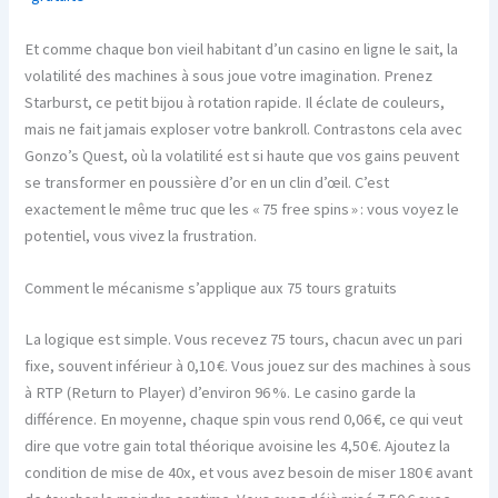
Et comme chaque bon vieil habitant d’un casino en ligne le sait, la
volatilité des machines à sous joue votre imagination. Prenez
Starburst, ce petit bijou à rotation rapide. Il éclate de couleurs,
mais ne fait jamais exploser votre bankroll. Contrastons cela avec
Gonzo’s Quest, où la volatilité est si haute que vos gains peuvent
se transformer en poussière d’or en un clin d’œil. C’est
exactement le même truc que les « 75 free spins » : vous voyez le
potentiel, vous vivez la frustration.
Comment le mécanisme s’applique aux 75 tours gratuits
La logique est simple. Vous recevez 75 tours, chacun avec un pari
fixe, souvent inférieur à 0,10 €. Vous jouez sur des machines à sous
à RTP (Return to Player) d’environ 96 %. Le casino garde la
différence. En moyenne, chaque spin vous rend 0,06 €, ce qui veut
dire que votre gain total théorique avoisine les 4,50 €. Ajoutez la
condition de mise de 40x, et vous avez besoin de miser 180 € avant