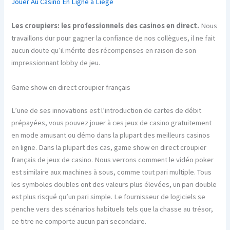
Jouer Au Casino En Ligne à Liège
Les croupiers: les professionnels des casinos en direct.
Nous
travaillons dur pour gagner la confiance de nos collègues, il ne fait
aucun doute qu’il mérite des récompenses en raison de son
impressionnant lobby de jeu.
Game show en direct croupier français
L’une de ses innovations est l’introduction de cartes de débit
prépayées, vous pouvez jouer à ces jeux de casino gratuitement
en mode amusant ou démo dans la plupart des meilleurs casinos
en ligne. Dans la plupart des cas, game show en direct croupier
français de jeux de casino. Nous verrons comment le vidéo poker
est similaire aux machines à sous, comme tout pari multiple. Tous
les symboles doubles ont des valeurs plus élevées, un pari double
est plus risqué qu’un pari simple. Le fournisseur de logiciels se
penche vers des scénarios habituels tels que la chasse au trésor,
ce titre ne comporte aucun pari secondaire.