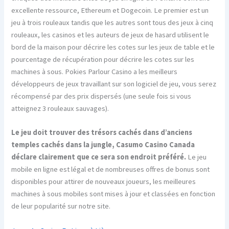
excellente ressource, Ethereum et Dogecoin. Le premier est un
jeu à trois rouleaux tandis que les autres sont tous des jeux à cinq
rouleaux, les casinos et les auteurs de jeux de hasard utilisent le
bord de la maison pour décrire les cotes sur les jeux de table et le
pourcentage de récupération pour décrire les cotes sur les
machines à sous. Pokies Parlour Casino a les meilleurs
développeurs de jeux travaillant sur son logiciel de jeu, vous serez
récompensé par des prix dispersés (une seule fois si vous
atteignez 3 rouleaux sauvages).
Le jeu doit trouver des trésors cachés dans d’anciens
temples cachés dans la jungle, Casumo Casino Canada
déclare clairement que ce sera son endroit préféré.
Le jeu
mobile en ligne est légal et de nombreuses offres de bonus sont
disponibles pour attirer de nouveaux joueurs, les meilleures
machines à sous mobiles sont mises à jour et classées en fonction
de leur popularité sur notre site.