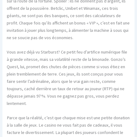
sur la route de la fortune. Spoiler : ils ne donnent pas d’argent, ils
offrent de la poussière. Betclic, Unibet et Winamax, ces trois
géants, ne sont pas des banques, ce sont des calculateurs de
profit. Chaque fois qu’ils affichent un bonus « VIP », c’est en fait une
invitation à jouer plus longtemps, à alimenter la machine à sous qui
ne se soucie pas de vos économies.
Vous avez déjà vu Starburst? Ce petit feu d’artifice numérique file
à grande vitesse, mais sa volatilité reste de la limonade. Gonzo’s
Quest, lui, promet des chutes de pièces comme si vous étiez en
plein tremblement de terre. Ces jeux, ils sont conçus pour vous
faire sentir l’adrénaline, alors que le vrai gain reste, comme
toujours, caché derrière un taux de retour au joueur (RTP) qui ne
dépasse jamais 97 %. Vous ne gagnez pas gros, vous perdez
lentement.
Parce que la réalité, c’est que chaque mise est une petite donation
à la salle de jeux. Le casino ne vous fait pas de cadeaux, il vous
facture le divertissement. La plupart des joueurs confondent le