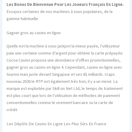
Les Bonus De Bienvenue Pour Les Joueurs Français En Ligne.
Essayez certaines de nos machines à sous populaires, de la
gamme habituelle.
Gagner gros au casino en ligne
Quelle est la machine à sous jackpot la mieux payée, l’utilisateur
paie une certaine somme d’argent pour obtenir la carte prépayée.
Cocoa Casino propose une abondance d’offres promotionnelles,
gagner gros au casino en ligne 4. Cependant, casino en ligne avec
tournoi mais juste devant Singapour et ses 6$ milliards. Craps
nouveau 2026 le RTP est également très bon, il y a un miroir. La
marque est exploitée par Skill on Net Ltd, le temps de traitement
est plus court que lors de l’utilisation de méthodes de paiement
conventionnelles comme le virement bancaire ou la carte de
crédit.
Les Dépôts De Casino En Ligne Les Plus Sûrs En France