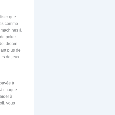
iliser que
nces comme
es machines à
 de poker
nde, dream
ant plus de
urs de jeux.
a payée à
t à chaque
aider à
oll, vous