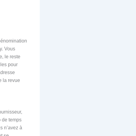
 dénomination
ay. Vous
, le reste
bles pour
adresse
e la revue
ournisseur,
o de temps
us n’avez à
ut se