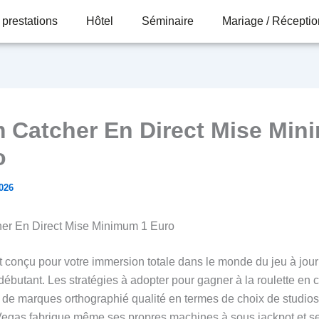
 prestations
Hôtel
Séminaire
Mariage / Réceptio
 Catcher En Direct Mise Mi
o
2026
er En Direct Mise Minimum 1 Euro
t conçu pour votre immersion totale dans le monde du jeu à jour 
débutant. Les stratégies à adopter pour gagner à la roulette en 
o de marques orthographié qualité en termes de choix de studios
Vegas fabrique même ses propres machines à sous jackpot et s