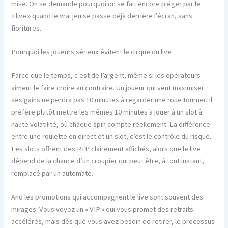
mise. On se demande pourquoi on se fait encore piéger par le
« live » quand le vrai jeu se passe déjà derrière l’écran, sans
fioritures.
Pourquoi les joueurs sérieux évitent le cirque du live
Parce que le temps, c’est de l’argent, même si les opérateurs
aiment le faire croire au contraire. Un joueur qui veut maximiser
ses gains ne perdra pas 10 minutes à regarder une roue tourner. Il
préfère plutôt mettre les mêmes 10 minutes à jouer à un slot à
haute volatilité, où chaque spin compte réellement. La différence
entre une roulette en direct et un slot, c’est le contrôle du risque.
Les slots offrent des RTP clairement affichés, alors que le live
dépend de la chance d’un croupier qui peut être, à tout instant,
remplacé par un automate.
And les promotions qui accompagnent le live sont souvent des
mirages. Vous voyez un « VIP » qui vous promet des retraits
accélérés, mais dès que vous avez besoin de retirer, le processus