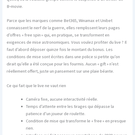
B‑movie.
Parce que les marques comme Bet365, Winamax et Unibet
connaissent le nerf de la guerre, elles remplissent leurs pages
d’offres « free spin » qui, en pratique, se transforment en
exigences de mise astronomiques. Vous voulez profiter du live ? Il
faut d’abord déposer quinze fois le montant du bonus. Les
conditions de mise sont écrites dans une police si petite qu’on
dirait qu’elle a été conçue pour les fourmis. Aucun « gift » n’est
réellement offert, juste un pansement sur une plaie béante.
Ce qui fait que le live ne vaut rien
Caméra fixe, aucune interactivité réelle.
Temps d’attente entre les tirages qui dépasse la
patience d’un joueur de roulette.
Condition de mise qui transforme le « free » en presque
rien.