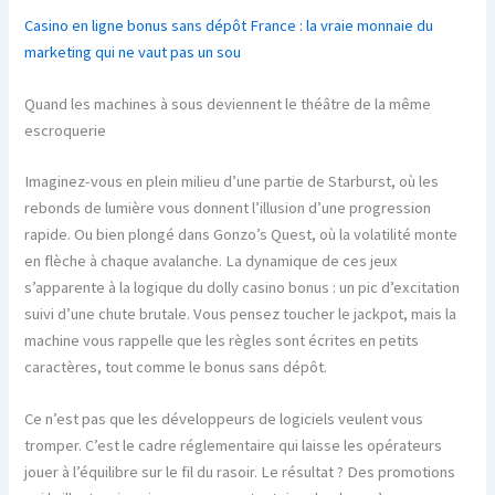
Casino en ligne bonus sans dépôt France : la vraie monnaie du
marketing qui ne vaut pas un sou
Quand les machines à sous deviennent le théâtre de la même
escroquerie
Imaginez-vous en plein milieu d’une partie de Starburst, où les
rebonds de lumière vous donnent l’illusion d’une progression
rapide. Ou bien plongé dans Gonzo’s Quest, où la volatilité monte
en flèche à chaque avalanche. La dynamique de ces jeux
s’apparente à la logique du dolly casino bonus : un pic d’excitation
suivi d’une chute brutale. Vous pensez toucher le jackpot, mais la
machine vous rappelle que les règles sont écrites en petits
caractères, tout comme le bonus sans dépôt.
Ce n’est pas que les développeurs de logiciels veulent vous
tromper. C’est le cadre réglementaire qui laisse les opérateurs
jouer à l’équilibre sur le fil du rasoir. Le résultat ? Des promotions