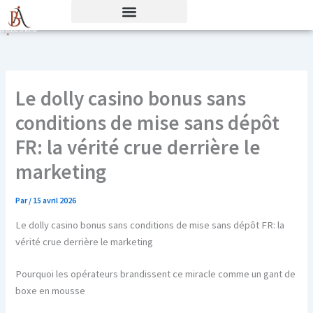
Aller
au
contenu
Le dolly casino bonus sans
conditions de mise sans dépôt
FR: la vérité crue derrière le
marketing
Par
/
15 avril 2026
Le dolly casino bonus sans conditions de mise sans dépôt FR: la
vérité crue derrière le marketing
Pourquoi les opérateurs brandissent ce miracle comme un gant de
boxe en mousse