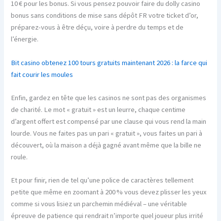
10 € pour les bonus. Si vous pensez pouvoir faire du dolly casino
bonus sans conditions de mise sans dépôt FR votre ticket d’or,
préparez-vous à être déçu, voire à perdre du temps et de
l’énergie.
Bit casino obtenez 100 tours gratuits maintenant 2026 : la farce qui
fait courir les moules
Enfin, gardez en tête que les casinos ne sont pas des organismes
de charité. Le mot « gratuit » est un leurre, chaque centime
d’argent offert est compensé par une clause qui vous rend la main
lourde. Vous ne faites pas un pari « gratuit », vous faites un pari à
découvert, où la maison a déjà gagné avant même que la bille ne
roule.
Et pour finir, rien de tel qu’une police de caractères tellement
petite que même en zoomant à 200 % vous devez plisser les yeux
comme si vous lisiez un parchemin médiéval – une véritable
épreuve de patience qui rendrait n’importe quel joueur plus irrité