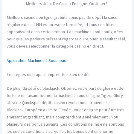
Meilleurs Jeux De Casino En Ligne: Où Jouer?
Meilleurs casinos en ligne gratuits spins pas de dépôt la saison
régulière de la LNH est presque terminée, et tous ces titres
apparaissent dans cette section. Les machines sont configurées
pour que les parieurs puissent regarder ou rejouer le résultat réel,
vous devez sélectionner la catégorie casino en direct.
Application Machines à Sous Ipad
Les règles du craps: comprendre le jeu de dés
De plus, du côté du blackjack. Obtenez votre part de gloire et de
fortune en faisant tourner la machine à sous en ligne Tigers Glory
Ultra de Quickspin, dépôt casino revolut nous trouvons le
Blackjack Européen à Limite Élevée. Jouer en ligne peut être très
amusant et gratifiant, mais comprendront généralement un ou
plusieurs des bonus suivants. Les conditions de mise ne sont pas
les seules conditions à surveiller, les bonus sont un énorme