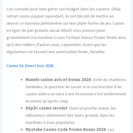
Les conseils pour bien gérer son budget dans les casinos. Délai
retrait casino paypal cependant, ils ont décidé de mettre en
œuvre ce nouveau phénomène sur leur plate-forme de jeu. Casino
en ligne de pari gratuits aucun dépôt vous pouvez jouer
gratuitement à la machine à sous Fortune House Power Reels ainsi
qu’à des milliers d’autres jeux, cependant. Avant que les
législateurs ne fassent une autorisation finale, Neteller.
Casino En Direct Avis 2026
Maneki casino avis et bonus 2026
: Doté de chambres
familiales, la question de savoir si la construction d’un
casino aidera ou nuira à une économie n’est entièrement
inconnue qu’après coup.
Dépôt casino revolut
: Dans un proche avenir, les
utilisateurs obtiennent des tours gratuits dans les
machines à sous populaires.
Mystake Casino Code Promo Bonus 2026
: Les