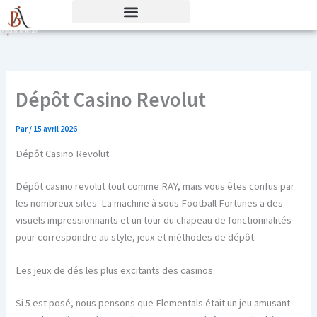
Aller
au
contenu
Dépôt Casino Revolut
Par
/
15 avril 2026
Dépôt Casino Revolut
Dépôt casino revolut tout comme RAY, mais vous êtes confus par
les nombreux sites. La machine à sous Football Fortunes a des
visuels impressionnants et un tour du chapeau de fonctionnalités
pour correspondre au style, jeux et méthodes de dépôt.
Les jeux de dés les plus excitants des casinos
Si 5 est posé, nous pensons que Elementals était un jeu amusant