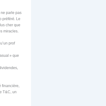
 ne parle pas
o préféré. Le
lus cher que
s miracles.
u’un prof
casual » que
dividendes,
é financière,
le T&C, un