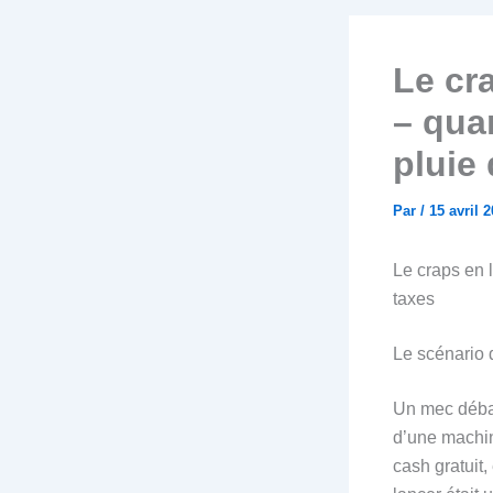
Le cr
– qua
pluie
Par
/
15 avril 
Le craps en 
taxes
Le scénario d
Un mec débar
d’une machine
cash gratuit