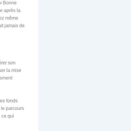
e « Bonne
e après la
uvez même
it jamais de
érer son
ser la mise
dement
des fonds
 le parcours
 ce qui