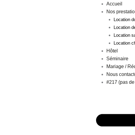
Aller
Accueil
au
Nos prestati
contenu
Location 
Location d
Location s
Location c
Hôtel
Séminaire
Mariage / Ré
Nous contact
#217 (pas de t