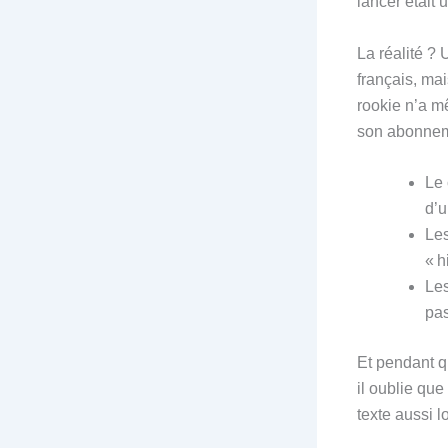
lancer était u
La réalité ?
français, ma
rookie n’a m
son abonneme
Le 
d’u
Les
« h
Les
pas
Et pendant qu
il oublie qu
texte aussi l