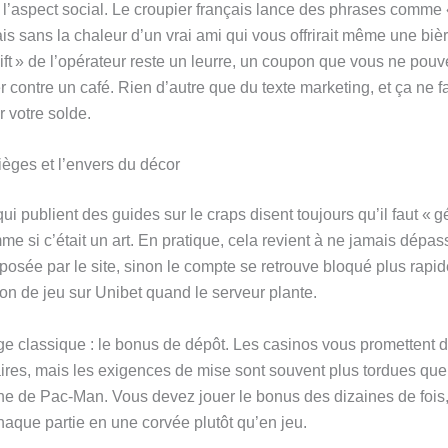
y a l’aspect social. Le croupier français lance des phrases comm
s sans la chaleur d’un vrai ami qui vous offrirait même une bièr
 gift » de l’opérateur reste un leurre, un coupon que vous ne po
contre un café. Rien d’autre que du texte marketing, et ça ne fa
r votre solde.
ièges et l’envers du décor
ui publient des guides sur le craps disent toujours qu’il faut « g
me si c’était un art. En pratique, cela revient à ne jamais dépas
osée par le site, sinon le compte se retrouve bloqué plus rapi
on de jeu sur Unibet quand le serveur plante.
ge classique : le bonus de dépôt. Les casinos vous promettent 
res, mais les exigences de mise sont souvent plus tordues que
the de Pac-Man. Vous devez jouer le bonus des dizaines de fois,
haque partie en une corvée plutôt qu’en jeu.