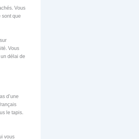
cachés. Vous
e sont que
 sur
ité. Vous
 un délai de
pas d’une
français
s le tapis.
qui vous