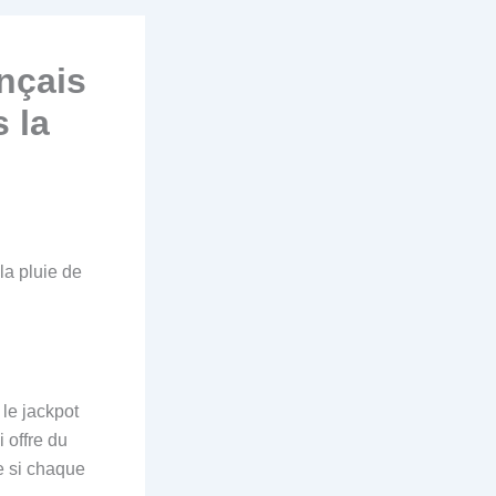
ançais
 la
la pluie de
 le jackpot
i offre du
e si chaque