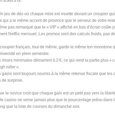
n ticket d’or.
 Un jeu de dés où chaque mise est muette devant un croupier qui
is qui a le même accent de province que le serveur de votre rest
ême pas remarqué que le « VIP » affiché en bas d’écran coûte p
nt Netflix mensuel. Les promos sont des calculs froids, pas de
croupier français, tout de même, garde le même ton monotone q
niversité en plein semestre.
 mises minimales démarrent à 2 €, ce qui rend la partie plus « 
igh roller ».
 gains sont toujours soumis à la même retenue fiscale que les 
 de surprise.
e le novice croit que chaque gain est un petit pas vers la libert
e le casino ne verse jamais plus que le pourcentage prévu dans 
ong que la liste de courses du dimanche soir.