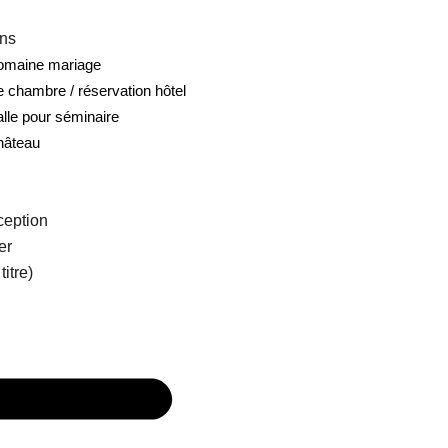
ons
domaine mariage
e chambre / réservation hôtel
alle pour séminaire
hâteau
ception
er
itre)