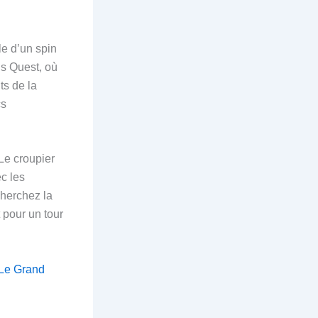
le d’un spin
s Quest, où
ts de la
cs
Le croupier
c les
cherchez la
 pour un tour
 Le Grand