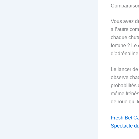
Comparaison 
Vous avez déj
à l’autre c
chaque chute
fortune ? Le 
d’adrénaline
Le lancer de
observe chaq
probabilités
même frénésie
de roue qui 
Fresh Bet Ca
Spectacle d