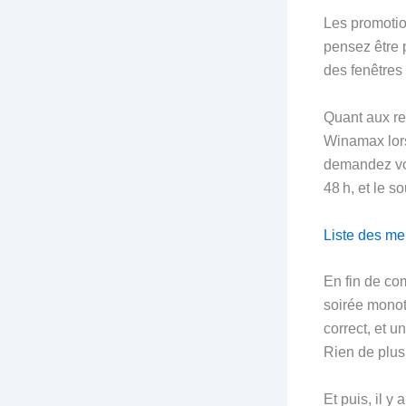
Les promotio
pensez être 
des fenêtres
Quant aux ret
Winamax lors
demandez vot
48 h, et le s
Liste des mei
En fin de co
soirée monoto
correct, et u
Rien de plus
Et puis, il y