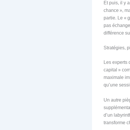
Et puis, il 
chance », mai
partie. Le «
pas échanger 
différence su
Stratégies, p
Les experts q
capital » com
maximale imp
qu’une sessi
Un autre piè
supplémentai
d’un labyrin
transforme c