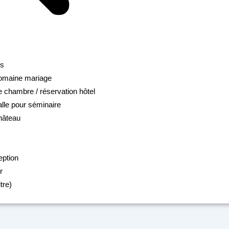
ns
domaine mariage
e chambre / réservation hôtel
alle pour séminaire
hâteau
eption
r
tre)