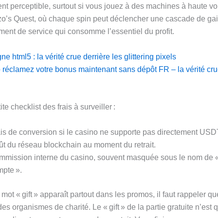
t perceptible, surtout si vous jouez à des machines à haute vola
’s Quest, où chaque spin peut déclencher une cascade de ga
ment de service qui consomme l’essentiel du profit.
ne html5 : la vérité crue derrière les glittering pixels
 réclamez votre bonus maintenant sans dépôt FR – la vérité cru
te checklist des frais à surveiller :
is de conversion si le casino ne supporte pas directement USD
t du réseau blockchain au moment du retrait.
mission interne du casino, souvent masquée sous le nom de «
pte ».
mot « gift » apparaît partout dans les promos, il faut rappeler q
es organismes de charité. Le « gift » de la partie gratuite n’est 