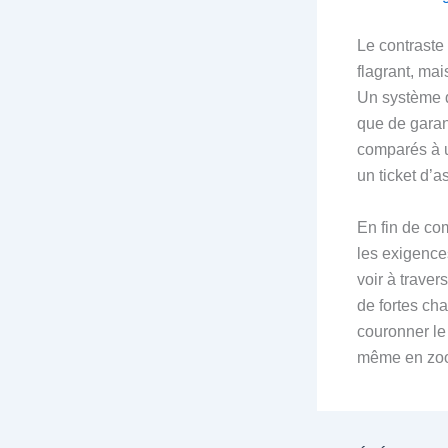
Le contraste 
flagrant, mai
Un système q
que de garan
comparés à un
un ticket d’
En fin de com
les exigences
voir à traver
de fortes cha
couronner le 
même en zoom