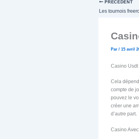
PRÉCÉDENT
Casin
Par
/
15 avril 
Casino Usdt 
Cela dépend 
compte de jo
pouvez le voi
créer une am
d’autre part.
Casino Avec