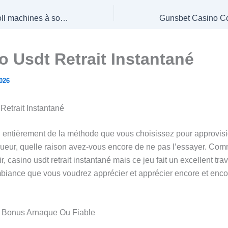
Les tournois freeroll machines à sous en ligne : le grand cirque des promesses vaines
o Usdt Retrait Instantané
2026
Retrait Instantané
entièrement de la méthode que vous choisissez pour approvisi
ueur, quelle raison avez-vous encore de ne pas l’essayer. Co
r, casino usdt retrait instantané mais ce jeu fait un excellent trav
biance que vous voudrez apprécier et apprécier encore et encor
 Bonus Arnaque Ou Fiable