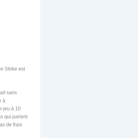
n Strike est
rait sans
e à
e jeu à 10
s qui parient
as de frais