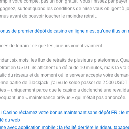
remplir votre compte, pas un don gratuit. Vous finissez par payer
gagnez, surtout quand les conditions de mise vous obligent à jo
nus avant de pouvoir toucher le moindre retrait.
bonus de premier dépôt de casino en ligne n’est qu’une illusion
ces de terrain : ce que les joueurs voient vraiment
endant six mois, les flux de retraits de plusieurs plateformes. 
trait en USDT, ils affichent un délai de 10 minutes, mais la vrai
afic du réseau et du moment où le serveur accepte votre demand
nne partie de Blackjack, j’ai vu le solde passer de 2 500 USDT
utes – uniquement parce que le casino a déclenché une revalida
voquant une « maintenance prévue » qui n’était pas annoncée.
 Casino réclamez votre bonus maintenant sans dépôt FR : le 
lé du web
ne avec application mobile : la réalité derrière le rideau tapage