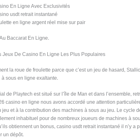
ino En Ligne Avec Exclusivités
ino usdt retrait instantané
lette en ligne argent réel mise sur pair
Au Baccarat En Ligne.
s Jeux De Casino En Ligne Les Plus Populaires
nt la roue de froulette parce que c’est un jeu de hasard, Stallio
à sous en ligne exaltante.
al de Playtech est situé sur l’île de Man et dans l’ensemble, ret
26 casino en ligne nous avons accordé une attention particulièr
 du jeu et à la contribution des machines à sous au jeu. Le cycle d
alement inhabituel pour de nombreux joueurs de machines à sou
’ils obtiennent un bonus, casino usdt retrait instantané il n’y a p
r un dépôt.