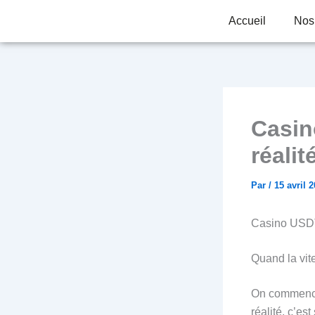
Aller
Accueil
Nos
au
contenu
Casin
réalit
Par
/
15 avril 
Casino USDT r
Quand la vit
On commence 
réalité, c’es