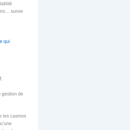
tilité
ins… suivie
e qui
T.
 gestion de
ue les casinos
qu’une