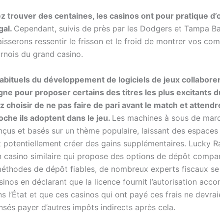
 trouver des centaines, les casinos ont pour pratique d’o
gal.
Cependant, suivis de près par les Dodgers et Tampa Ba
aisserons ressentir le frisson et le froid de montrer vos c
urnois du grand casino.
bituels du développement de logiciels de jeux collabore
igne pour proposer certains des titres les plus excitants d
 choisir de ne pas faire de pari avant le match et attendr
oche ils adoptent dans le jeu.
Les machines à sous de mar
nçus et basés sur un thème populaire, laissant des espaces
 potentiellement créer des gains supplémentaires. Lucky 
n casino similaire qui propose des options de dépôt compa
méthodes de dépôt fiables, de nombreux experts fiscaux se
inos en déclarant que la licence fournit l’autorisation acco
s l’État et que ces casinos qui ont payé ces frais ne devrai
nsés payer d’autres impôts indirects après cela.