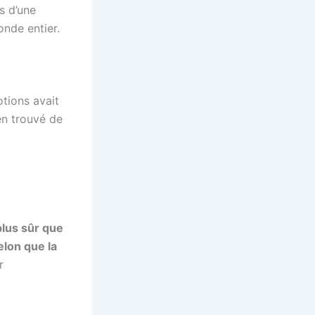
s d’une
onde entier.
tions avait
en trouvé de
plus sûr que
lon que la
r