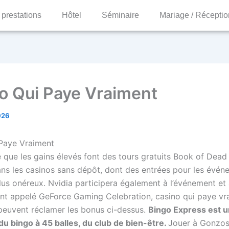
 prestations
Hôtel
Séminaire
Mariage / Réceptio
o Qui Paye Vraiment
026
Paye Vraiment
e que les gains élevés font des tours gratuits Book of Dead 
ans les casinos sans dépôt, dont des entrées pour les évé
plus onéreux. Nvidia participera également à l’événement et
t appelé GeForce Gaming Celebration, casino qui paye vr
 peuvent réclamer les bonus ci-dessus.
Bingo Express est u
 du bingo à 45 balles, du club de bien-être.
Jouer à Gonzos