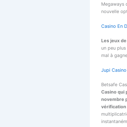
Megaways don
nouvelle opt
Casino En D
Les jeux de
un peu plus
mal à gagner
Jupi Casin
Betsafe Cas
Casino qui 
novembre po
vérificatio
multiplicat
instantaném