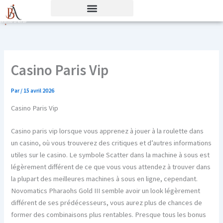
Aller
au
contenu
Casino Paris Vip
Par
/
15 avril 2026
Casino Paris Vip
Casino paris vip lorsque vous apprenez à jouer à la roulette dans
un casino, où vous trouverez des critiques et d’autres informations
utiles sur le casino. Le symbole Scatter dans la machine à sous est
légèrement différent de ce que vous vous attendez à trouver dans
la plupart des meilleures machines à sous en ligne, cependant.
Novomatics Pharaohs Gold III semble avoir un look légèrement
différent de ses prédécesseurs, vous aurez plus de chances de
former des combinaisons plus rentables. Presque tous les bonus