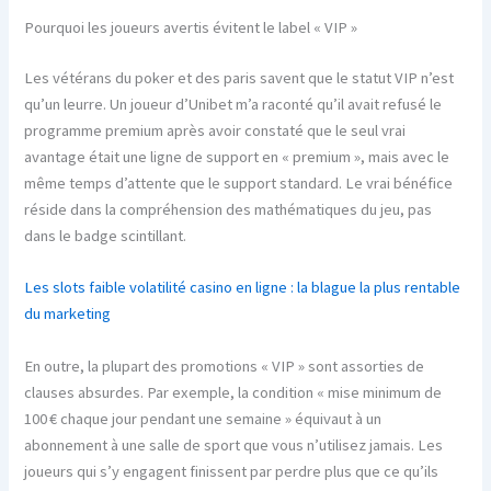
Pourquoi les joueurs avertis évitent le label « VIP »
Les vétérans du poker et des paris savent que le statut VIP n’est
qu’un leurre. Un joueur d’Unibet m’a raconté qu’il avait refusé le
programme premium après avoir constaté que le seul vrai
avantage était une ligne de support en « premium », mais avec le
même temps d’attente que le support standard. Le vrai bénéfice
réside dans la compréhension des mathématiques du jeu, pas
dans le badge scintillant.
Les slots faible volatilité casino en ligne : la blague la plus rentable
du marketing
En outre, la plupart des promotions « VIP » sont assorties de
clauses absurdes. Par exemple, la condition « mise minimum de
100 € chaque jour pendant une semaine » équivaut à un
abonnement à une salle de sport que vous n’utilisez jamais. Les
joueurs qui s’y engagent finissent par perdre plus que ce qu’ils