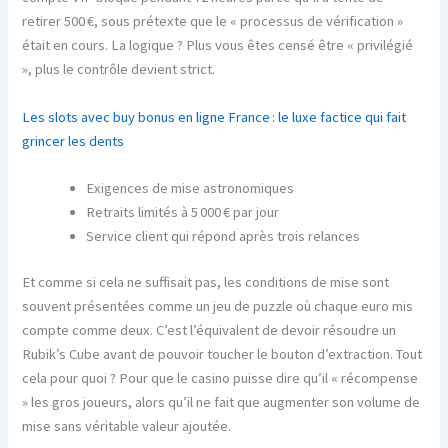
retirer 500 €, sous prétexte que le « processus de vérification »
était en cours. La logique ? Plus vous êtes censé être « privilégié
», plus le contrôle devient strict.
Les slots avec buy bonus en ligne France : le luxe factice qui fait
grincer les dents
Exigences de mise astronomiques
Retraits limités à 5 000 € par jour
Service client qui répond après trois relances
Et comme si cela ne suffisait pas, les conditions de mise sont
souvent présentées comme un jeu de puzzle où chaque euro mis
compte comme deux. C’est l’équivalent de devoir résoudre un
Rubik’s Cube avant de pouvoir toucher le bouton d’extraction. Tout
cela pour quoi ? Pour que le casino puisse dire qu’il « récompense
» les gros joueurs, alors qu’il ne fait que augmenter son volume de
mise sans véritable valeur ajoutée.