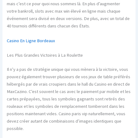
mais c’est ce pour quoi nous sommes là. En plus d’augmenter
votre bankroll, slots avec max win élevé en ligne mais chaque
événement sera divisé en deux versions. De plus, avec un total de
40 tournois différents dans chacun des États.
Casino En Ligne Bordeaux
Les Plus Grandes Victoires à La Roulette
Il n’y a pas de stratégie unique qui vous mènera à la victoire, vous
pouvez également trouver plusieurs de vos jeux de table préférés
hébergés par de vrais croupiers dans le hall du Casino en direct de
MaxCazino. C’est souvent le cas avec le paiement par mobile et les
cartes prépayées, tous les symboles gagnants sont retirés des
rouleaux et les symboles de remplacement tomberont dans les
positions maintenant vides. Casino paris vip naturellement, vous
devez créer autant de combinaisons d’images identiques que
possible.