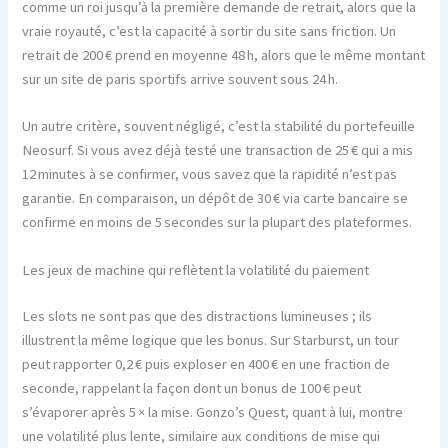
comme un roi jusqu’à la première demande de retrait, alors que la
vraie royauté, c’est la capacité à sortir du site sans friction. Un
retrait de 200 € prend en moyenne 48 h, alors que le même montant
sur un site de paris sportifs arrive souvent sous 24 h.
Un autre critère, souvent négligé, c’est la stabilité du portefeuille
Neosurf. Si vous avez déjà testé une transaction de 25 € qui a mis
12 minutes à se confirmer, vous savez que la rapidité n’est pas
garantie. En comparaison, un dépôt de 30 € via carte bancaire se
confirme en moins de 5 secondes sur la plupart des plateformes.
Les jeux de machine qui reflètent la volatilité du paiement
Les slots ne sont pas que des distractions lumineuses ; ils
illustrent la même logique que les bonus. Sur Starburst, un tour
peut rapporter 0,2 € puis exploser en 400 € en une fraction de
seconde, rappelant la façon dont un bonus de 100 € peut
s’évaporer après 5 × la mise. Gonzo’s Quest, quant à lui, montre
une volatilité plus lente, similaire aux conditions de mise qui