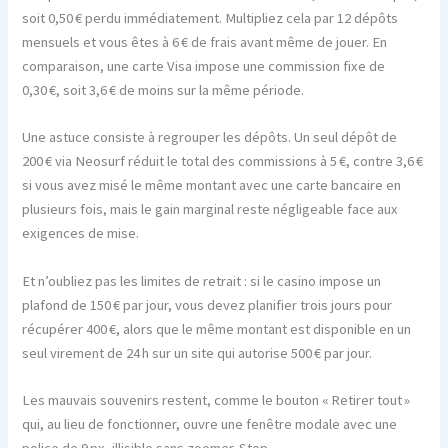
soit 0,50 € perdu immédiatement. Multipliez cela par 12 dépôts
mensuels et vous êtes à 6 € de frais avant même de jouer. En
comparaison, une carte Visa impose une commission fixe de
0,30 €, soit 3,6 € de moins sur la même période.
Une astuce consiste à regrouper les dépôts. Un seul dépôt de
200 € via Neosurf réduit le total des commissions à 5 €, contre 3,6 €
si vous avez misé le même montant avec une carte bancaire en
plusieurs fois, mais le gain marginal reste négligeable face aux
exigences de mise.
Et n’oubliez pas les limites de retrait : si le casino impose un
plafond de 150 € par jour, vous devez planifier trois jours pour
récupérer 400 €, alors que le même montant est disponible en un
seul virement de 24 h sur un site qui autorise 500 € par jour.
Les mauvais souvenirs restent, comme le bouton « Retirer tout »
qui, au lieu de fonctionner, ouvre une fenêtre modale avec une