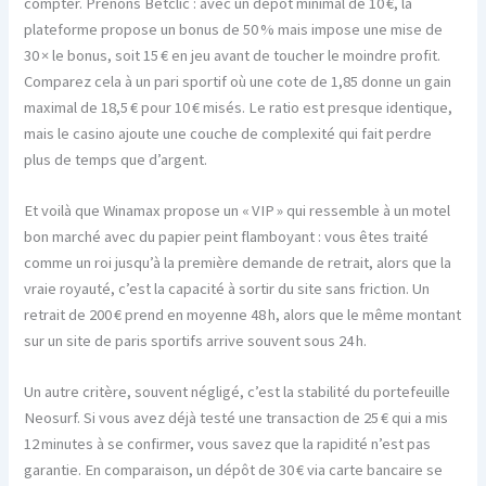
compter. Prenons Betclic : avec un dépôt minimal de 10 €, la
plateforme propose un bonus de 50 % mais impose une mise de
30 × le bonus, soit 15 € en jeu avant de toucher le moindre profit.
Comparez cela à un pari sportif où une cote de 1,85 donne un gain
maximal de 18,5 € pour 10 € misés. Le ratio est presque identique,
mais le casino ajoute une couche de complexité qui fait perdre
plus de temps que d’argent.
Et voilà que Winamax propose un « VIP » qui ressemble à un motel
bon marché avec du papier peint flamboyant : vous êtes traité
comme un roi jusqu’à la première demande de retrait, alors que la
vraie royauté, c’est la capacité à sortir du site sans friction. Un
retrait de 200 € prend en moyenne 48 h, alors que le même montant
sur un site de paris sportifs arrive souvent sous 24 h.
Un autre critère, souvent négligé, c’est la stabilité du portefeuille
Neosurf. Si vous avez déjà testé une transaction de 25 € qui a mis
12 minutes à se confirmer, vous savez que la rapidité n’est pas
garantie. En comparaison, un dépôt de 30 € via carte bancaire se