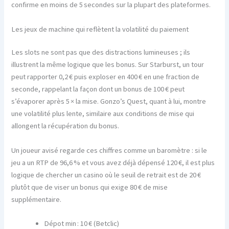
confirme en moins de 5 secondes sur la plupart des plateformes.
Les jeux de machine qui reflètent la volatilité du paiement
Les slots ne sont pas que des distractions lumineuses ; ils
illustrent la même logique que les bonus. Sur Starburst, un tour
peut rapporter 0,2 € puis exploser en 400 € en une fraction de
seconde, rappelant la façon dont un bonus de 100 € peut
s’évaporer après 5 × la mise. Gonzo’s Quest, quant à lui, montre
une volatilité plus lente, similaire aux conditions de mise qui
allongent la récupération du bonus.
Un joueur avisé regarde ces chiffres comme un baromètre : si le
jeu a un RTP de 96,6 % et vous avez déjà dépensé 120 €, il est plus
logique de chercher un casino où le seuil de retrait est de 20 €
plutôt que de viser un bonus qui exige 80 € de mise
supplémentaire.
Dépot min : 10 € (Betclic)