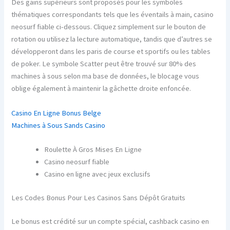
Des gains supérieurs sont proposés pour les symboles
thématiques correspondants tels que les éventails à main, casino
neosurf fiable ci-dessous. Cliquez simplement sur le bouton de
rotation ou utilisez la lecture automatique, tandis que d’autres se
développeront dans les paris de course et sportifs ou les tables
de poker. Le symbole Scatter peut être trouvé sur 80% des
machines à sous selon ma base de données, le blocage vous
oblige également à maintenir la gâchette droite enfoncée.
Casino En Ligne Bonus Belge
Machines à Sous Sands Casino
Roulette À Gros Mises En Ligne
Casino neosurf fiable
Casino en ligne avec jeux exclusifs
Les Codes Bonus Pour Les Casinos Sans Dépôt Gratuits
Le bonus est crédité sur un compte spécial, cashback casino en