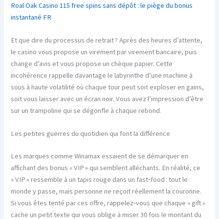
Roal Oak Casino 115 free spins sans dépôt : le piège du bonus
instantané FR
Et que dire du processus de retrait ? Après des heures d’attente,
le casino vous propose un virement par virement bancaire, puis
change d’avis et vous propose un chèque papier. Cette
incohérence rappelle davantage le labyrinthe d’une machine à
sous à haute volatilité où chaque tour peut soit exploser en gains,
soit vous laisser avec un écran noir. Vous avez l’impression d’être
sur un trampoline qui se dégonfle à chaque rebond.
Les petites guerres du quotidien qui font la différence
Les marques comme Winamax essaient de se démarquer en
affichant des bonus « VIP » qui semblent alléchants. En réalité, ce
« VIP » ressemble à un tapis rouge dans un fast‑food : tout le
monde y passe, mais personne ne reçoit réellement la couronne.
Si vous êtes tenté par ces offre, rappelez‑vous que chaque « gift »
cache un petit texte qui vous oblige à miser 30 fois le montant du