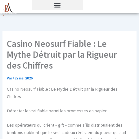
Aller
au
contenu
Casino Neosurf Fiable : Le
Mythe Détruit par la Rigueur
des Chiffres
Par
/
27 mai 2026
Casino Neosurf Fiable : Le Mythe Détruit par la Rigueur des
Chiffres
Détecter le vrai fiable parmi les promesses en papier
Les opérateurs qui crient « gift » comme s’ils distribuaient des
bonbons oublient que le seul cadeau réel vient du joueur qui sait