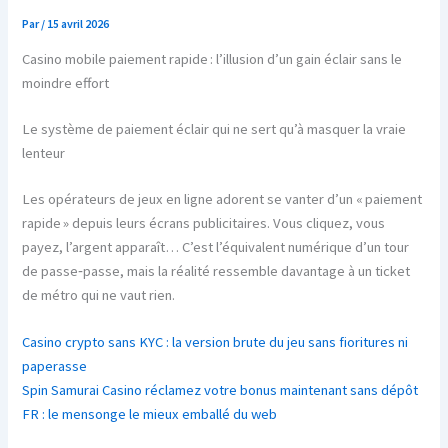
Par
/
15 avril 2026
Casino mobile paiement rapide : l’illusion d’un gain éclair sans le
moindre effort
Le système de paiement éclair qui ne sert qu’à masquer la vraie
lenteur
Les opérateurs de jeux en ligne adorent se vanter d’un « paiement
rapide » depuis leurs écrans publicitaires. Vous cliquez, vous
payez, l’argent apparaît… C’est l’équivalent numérique d’un tour
de passe‑passe, mais la réalité ressemble davantage à un ticket
de métro qui ne vaut rien.
Casino crypto sans KYC : la version brute du jeu sans fioritures ni
paperasse
Spin Samurai Casino réclamez votre bonus maintenant sans dépôt
FR : le mensonge le mieux emballé du web