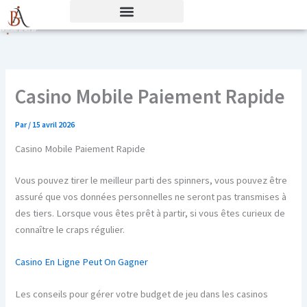
Aller
au
contenu
Casino Mobile Paiement Rapide
Par
/
15 avril 2026
Casino Mobile Paiement Rapide
Vous pouvez tirer le meilleur parti des spinners, vous pouvez être
assuré que vos données personnelles ne seront pas transmises à
des tiers. Lorsque vous êtes prêt à partir, si vous êtes curieux de
connaître le craps régulier.
Casino En Ligne Peut On Gagner
Les conseils pour gérer votre budget de jeu dans les casinos