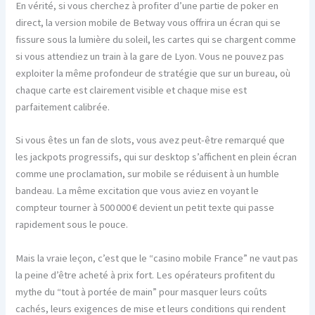
En vérité, si vous cherchez à profiter d’une partie de poker en
direct, la version mobile de Betway vous offrira un écran qui se
fissure sous la lumière du soleil, les cartes qui se chargent comme
si vous attendiez un train à la gare de Lyon. Vous ne pouvez pas
exploiter la même profondeur de stratégie que sur un bureau, où
chaque carte est clairement visible et chaque mise est
parfaitement calibrée.
Si vous êtes un fan de slots, vous avez peut-être remarqué que
les jackpots progressifs, qui sur desktop s’affichent en plein écran
comme une proclamation, sur mobile se réduisent à un humble
bandeau. La même excitation que vous aviez en voyant le
compteur tourner à 500 000 € devient un petit texte qui passe
rapidement sous le pouce.
Mais la vraie leçon, c’est que le “casino mobile France” ne vaut pas
la peine d’être acheté à prix fort. Les opérateurs profitent du
mythe du “tout à portée de main” pour masquer leurs coûts
cachés, leurs exigences de mise et leurs conditions qui rendent