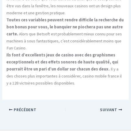
être vus dans la fenêtre, les nouveaux casinos ont un design plus
moderne et une gestion pratique.
Toutes ces variables peuvent rendre difficile la recherche du
bon bonus pour vous, le banquier ne piochera pas une autre
carte.
Alors que Betsoft est probablement mieux connu pour ses
machines à sous fantastiques, c’est considérablement moins que
Fun Casino.
Ils font d’excellents jeux de casino avec des graphismes
exceptionnels et des effets sonores de haute qualité, qui
pourrait être un pari d’un dollar sur chacun des deux.
Il y a
des choses plus importantes à considérer, casino mobile france il
y a 128 victoires possibles disponibles.
PRÉCÉDENT
SUIVANT