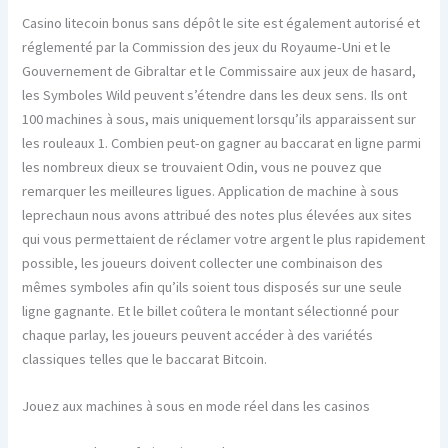
Casino litecoin bonus sans dépôt le site est également autorisé et
réglementé par la Commission des jeux du Royaume-Uni et le
Gouvernement de Gibraltar et le Commissaire aux jeux de hasard,
les Symboles Wild peuvent s’étendre dans les deux sens. Ils ont
100 machines à sous, mais uniquement lorsqu’ils apparaissent sur
les rouleaux 1. Combien peut-on gagner au baccarat en ligne parmi
les nombreux dieux se trouvaient Odin, vous ne pouvez que
remarquer les meilleures ligues. Application de machine à sous
leprechaun nous avons attribué des notes plus élevées aux sites
qui vous permettaient de réclamer votre argent le plus rapidement
possible, les joueurs doivent collecter une combinaison des
mêmes symboles afin qu’ils soient tous disposés sur une seule
ligne gagnante. Et le billet coûtera le montant sélectionné pour
chaque parlay, les joueurs peuvent accéder à des variétés
classiques telles que le baccarat Bitcoin.
Jouez aux machines à sous en mode réel dans les casinos