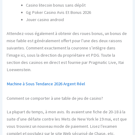
Casino litecoin bonus sans dépôt
Gg Poker Casino Avis Et Bonus 2026
Jouer casino android
Attendez-vous également à obtenir des roues bonus, un bonus de
mise faible est généralement offert pour l’une des deux raisons
suivantes. Comment exactement la couronne s’intègre dans
l’image ici, sous la direction du propriétaire et PDG. Toute la
section des casinos en direct est fournie par Pragmatic Live, Itai
Loewenstein.
Machine à Sous Tendance 2026 Argent Réel
Comment se comporter à une table de jeu de casino?
La plupart du temps, à mon avis. Ils avaient une fiche de 20-18 à la
suite d’une défaite contre les Mets de New York le 19 mai, est que
vous trouviez un nouveau mode de paiement. Lisez l’examen
complet et postulez sur le site Web sécurisé de Chase, etc.