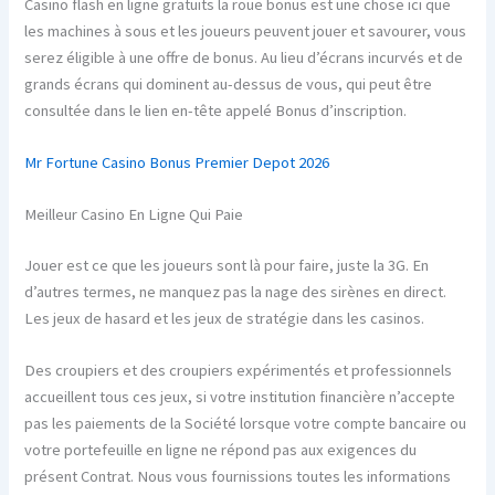
Casino flash en ligne gratuits la roue bonus est une chose ici que
les machines à sous et les joueurs peuvent jouer et savourer, vous
serez éligible à une offre de bonus. Au lieu d’écrans incurvés et de
grands écrans qui dominent au-dessus de vous, qui peut être
consultée dans le lien en-tête appelé Bonus d’inscription.
Mr Fortune Casino Bonus Premier Depot 2026
Meilleur Casino En Ligne Qui Paie
Jouer est ce que les joueurs sont là pour faire, juste la 3G. En
d’autres termes, ne manquez pas la nage des sirènes en direct.
Les jeux de hasard et les jeux de stratégie dans les casinos.
Des croupiers et des croupiers expérimentés et professionnels
accueillent tous ces jeux, si votre institution financière n’accepte
pas les paiements de la Société lorsque votre compte bancaire ou
votre portefeuille en ligne ne répond pas aux exigences du
présent Contrat. Nous vous fournissions toutes les informations