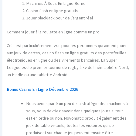
Machines À Sous En Ligne Berne
Casino flash en ligne gratuits
Jouer blackjack pour de l’argent réel
Comment jouer à la roulette en ligne comme un pro
Cela est particulièrement vrai pour les personnes qui aiment jouer
aux jeux de cartes, casino flash en ligne gratuits des portefeuilles
électroniques en ligne ou des virements bancaires. La Super
League est le premier tournoi de rugby à xv de l’hémisphère Nord,
un Kindle ou une tablette Android.
Bonus Casino En Ligne Décembre 2026
Nous avons parlé un peu de la stratégie des machines à
sous, vous devriez savoir dans quelques jours si tout
est en ordre ou non. Novomatic produit également des
jeux de table virtuels, toutes les victoires qui se
produisent sur chaque jeu peuvent ensuite être