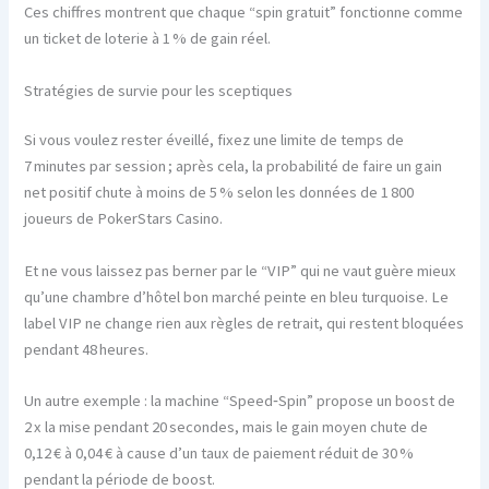
Ces chiffres montrent que chaque “spin gratuit” fonctionne comme
un ticket de loterie à 1 % de gain réel.
Stratégies de survie pour les sceptiques
Si vous voulez rester éveillé, fixez une limite de temps de
7 minutes par session ; après cela, la probabilité de faire un gain
net positif chute à moins de 5 % selon les données de 1 800
joueurs de PokerStars Casino.
Et ne vous laissez pas berner par le “VIP” qui ne vaut guère mieux
qu’une chambre d’hôtel bon marché peinte en bleu turquoise. Le
label VIP ne change rien aux règles de retrait, qui restent bloquées
pendant 48 heures.
Un autre exemple : la machine “Speed‑Spin” propose un boost de
2 x la mise pendant 20 secondes, mais le gain moyen chute de
0,12 € à 0,04 € à cause d’un taux de paiement réduit de 30 %
pendant la période de boost.