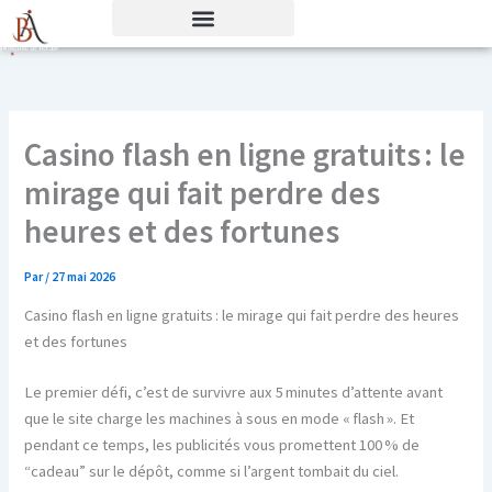
Aller
au
contenu
Casino flash en ligne gratuits : le
mirage qui fait perdre des
heures et des fortunes
Par
/
27 mai 2026
Casino flash en ligne gratuits : le mirage qui fait perdre des heures
et des fortunes
Le premier défi, c’est de survivre aux 5 minutes d’attente avant
que le site charge les machines à sous en mode « flash ». Et
pendant ce temps, les publicités vous promettent 100 % de
“cadeau” sur le dépôt, comme si l’argent tombait du ciel.