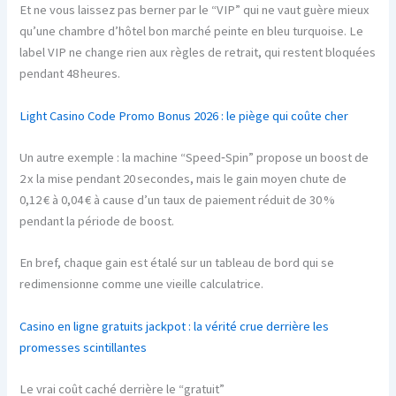
Et ne vous laissez pas berner par le “VIP” qui ne vaut guère mieux
qu’une chambre d’hôtel bon marché peinte en bleu turquoise. Le
label VIP ne change rien aux règles de retrait, qui restent bloquées
pendant 48 heures.
Light Casino Code Promo Bonus 2026 : le piège qui coûte cher
Un autre exemple : la machine “Speed‑Spin” propose un boost de
2 x la mise pendant 20 secondes, mais le gain moyen chute de
0,12 € à 0,04 € à cause d’un taux de paiement réduit de 30 %
pendant la période de boost.
En bref, chaque gain est étalé sur un tableau de bord qui se
redimensionne comme une vieille calculatrice.
Casino en ligne gratuits jackpot : la vérité crue derrière les
promesses scintillantes
Le vrai coût caché derrière le “gratuit”