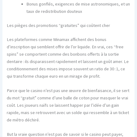
Bonus gonflés, exigences de mise astronomiques, et un
taux de redistribution douteux
Les pièges des promotions “gratuites” qui coûtent cher
Les plateformes comme Winamax affichent des bonus
d’inscription qui semblent offrir de l’or liquide. En vrai, ces “free
spins” se comportent comme des bonbons offerts à la sortie
dentaire : ils disparaissent rapidement et laissent un goût amer. Le
conditionnement des mises impose souvent un ratio de 30 : 1, ce
qui transforme chaque euro en un mirage de profit.
Parce que le casino n’est pas une œuvre de bienfaisance, il se sert
du mot “gratuit” comme d’une balle de coton pour masquer le vrai
coût. Les joueurs naïfs se laissent happer par l’idée d’un gain
rapide, mais se retrouvent avec un solde qui ressemble à un ticket
de métro déchiré.
But la vraie question n’est pas de savoir si le casino peut payer,