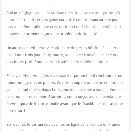
And ne négligez jamais la vitesse de retrait. Un casino qui met 48
heures à transférer vos gains sur votre compte bancaire ne joue
pas à la même table que celui qui le fait en 24 heures. Le délai est
souvent le premier signe d’un problème de liquidité.
Un autre conseil : testez le site avec de petits dépôts. Si le service
client met trois jours à répondre, vous avez trouvé un indice que
vos futurs problèmes seront traités avec la même lenteur.
Finally, méfiez-vous des « cashback » qui semblent rembourser un
pourcentage de vos pertes. Ce petit coup de pouce ne compense
jamais le fait que la plupart des jeux de machines à sous, même les
plus populaires comme Starburst, sont conçus avec une volatilité
élevée qui vide le portefeuille avant que le “cashback” ne rattrape
son retard.
En résumé, le terrain des casinos en ligne sans licence en France