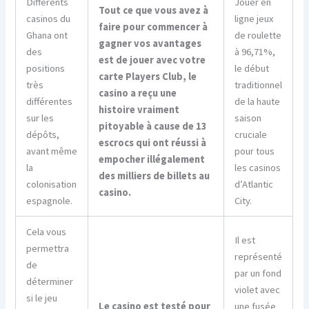
Différents
Jouer en
Tout ce que vous avez à
casinos du
ligne jeux
faire pour commencer à
Ghana ont
de roulette
gagner vos avantages
des
à 96,71%,
est de jouer avec votre
positions
le début
carte Players Club, le
très
traditionnel
casino a reçu une
différentes
de la haute
histoire vraiment
sur les
saison
pitoyable à cause de 13
dépôts,
cruciale
escrocs qui ont réussi à
avant même
pour tous
empocher illégalement
la
les casinos
des milliers de billets au
colonisation
d’Atlantic
casino.
espagnole.
City.
Cela vous
Il est
permettra
représenté
de
par un fond
déterminer
violet avec
si le jeu
Le casino est testé pour
une fusée