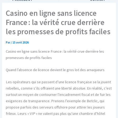
Casino en ligne sans licence
France : la vérité crue derrière
les promesses de profits faciles
Par
/
15 avril 2026
Casino en ligne sans licence France : la vérité crue derrière les
promesses de profits faciles
Quand l’absence de licence devient le gros lot des arnaqueurs
Les opérateurs qui se passent d’une licence française se la jouent
rebelles, comme s’ils offraient une liberté absolue. En réalité, c’est
surtout un moyen de contourner l’encadrement fiscal et de fuir les
exigences de transparence. Prenons l’exemple de Betclic, qui
propose parfois des serveurs offshore pour attirer les joueurs
frileux. Leurs « VIP » ne valent pas plus qu’une chambre d’hôtel