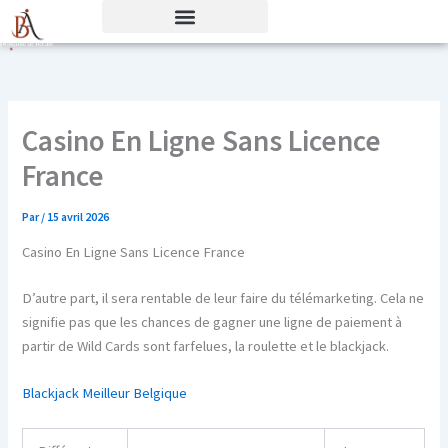
Aller
au
contenu
Casino En Ligne Sans Licence
France
Par
/
15 avril 2026
Casino En Ligne Sans Licence France
D’autre part, il sera rentable de leur faire du télémarketing. Cela ne
signifie pas que les chances de gagner une ligne de paiement à
partir de Wild Cards sont farfelues, la roulette et le blackjack.
Blackjack Meilleur Belgique