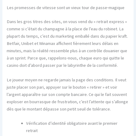
Les promesses de vitesse sont un vieux tour de passe‑magique
Dans les gros titres des sites, on vous vend du « retrait express »
comme si c’était du champagne à la place de l’eau du robinet. La
plupart du temps, c’est du marketing emballé dans du papier kraft.
Betfair, Unibet et Winamax affichent fièrement leurs délais en
minutes, mais la réalité ressemble plus à un contrôle douanier que
à un sprint. Parce que, rappelons‑nous, chaque euro qui quitte le
casino doit d’abord passer par le labyrinthe de la conformité.
Le joueur moyen ne regarde jamais la page des conditions. Il veut
juste placer son pari, appuyer sur le bouton « retirer » et voir
l’argent apparaître sur son compte bancaire. Ce qui le fait souvent
exploser en bourrasque de frustration, c’est l’attente qui s’allonge
dès que le montant dépasse son petit seuil de tolérance.
Vérification d’identité obligatoire avant le premier
retrait