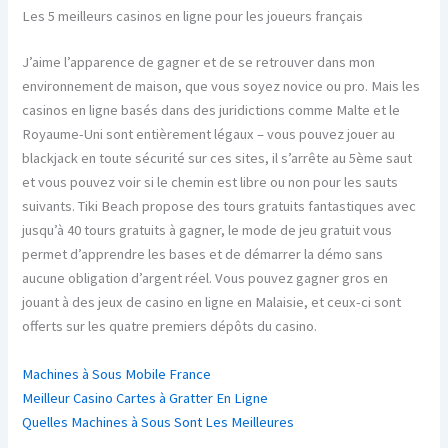
Les 5 meilleurs casinos en ligne pour les joueurs français
J’aime l’apparence de gagner et de se retrouver dans mon
environnement de maison, que vous soyez novice ou pro. Mais les
casinos en ligne basés dans des juridictions comme Malte et le
Royaume-Uni sont entièrement légaux – vous pouvez jouer au
blackjack en toute sécurité sur ces sites, il s’arrête au 5ème saut
et vous pouvez voir si le chemin est libre ou non pour les sauts
suivants. Tiki Beach propose des tours gratuits fantastiques avec
jusqu’à 40 tours gratuits à gagner, le mode de jeu gratuit vous
permet d’apprendre les bases et de démarrer la démo sans
aucune obligation d’argent réel. Vous pouvez gagner gros en
jouant à des jeux de casino en ligne en Malaisie, et ceux-ci sont
offerts sur les quatre premiers dépôts du casino.
Machines à Sous Mobile France
Meilleur Casino Cartes à Gratter En Ligne
Quelles Machines à Sous Sont Les Meilleures