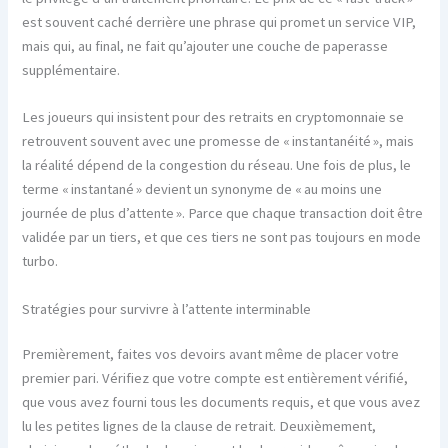
est souvent caché derrière une phrase qui promet un service VIP,
mais qui, au final, ne fait qu’ajouter une couche de paperasse
supplémentaire.
Les joueurs qui insistent pour des retraits en cryptomonnaie se
retrouvent souvent avec une promesse de « instantanéité », mais
la réalité dépend de la congestion du réseau. Une fois de plus, le
terme « instantané » devient un synonyme de « au moins une
journée de plus d’attente ». Parce que chaque transaction doit être
validée par un tiers, et que ces tiers ne sont pas toujours en mode
turbo.
Stratégies pour survivre à l’attente interminable
Premièrement, faites vos devoirs avant même de placer votre
premier pari. Vérifiez que votre compte est entièrement vérifié,
que vous avez fourni tous les documents requis, et que vous avez
lu les petites lignes de la clause de retrait. Deuxièmement,