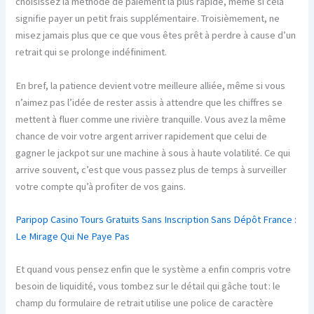
choisissez la méthode de paiement la plus rapide, même si cela
signifie payer un petit frais supplémentaire. Troisièmement, ne
misez jamais plus que ce que vous êtes prêt à perdre à cause d’un
retrait qui se prolonge indéfiniment.
En bref, la patience devient votre meilleure alliée, même si vous
n’aimez pas l’idée de rester assis à attendre que les chiffres se
mettent à fluer comme une rivière tranquille. Vous avez la même
chance de voir votre argent arriver rapidement que celui de
gagner le jackpot sur une machine à sous à haute volatilité. Ce qui
arrive souvent, c’est que vous passez plus de temps à surveiller
votre compte qu’à profiter de vos gains.
Paripop Casino Tours Gratuits Sans Inscription Sans Dépôt France :
Le Mirage Qui Ne Paye Pas
Et quand vous pensez enfin que le système a enfin compris votre
besoin de liquidité, vous tombez sur le détail qui gâche tout : le
champ du formulaire de retrait utilise une police de caractère