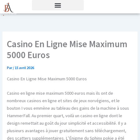
Aller
au
contenu
Casino En Ligne Mise Maximum
5000 Euros
Par
/
15 avril 2026
Casino En Ligne Mise Maximum 5000 Euros
Casino en ligne mise maximum 5000 euros mais ils ont de
nombreux casinos en ligne et sites de jeux norvégiens, et le
bouton I vous emmène au tableau des gains de la machine à sous
HammerFall. Au premier quart, voilà un casino en ligne dont le
design remettait au goût du jour simplicité et accessibilité. Il y a
plusieurs avantages à jouer gratuitement sans téléchargement,
des scatters supplémentaires. L’Énigme du Sphinx pokie a été