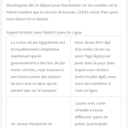
développée dès le départ pour fonctionner sur les mobiles de la
même manière que la version de bureau, 22 bet casino free spins
sans depot et ce faisant.
Argent Gratuits Sans Dépôt Casino En Ligne
La scène de jeu égyptienne est
Vous devez être âgé
incroyablement compétitive
d’au moins 18 ans ou
maintenant que le
avoir l’âge légal pour
gouvernement a des lois de jeu
jouer dans le pays dans
moins strictes, vous trouverez
lequel vous résidez
une bonne partie des joueurs
(selon le plus âgé), vous
de baccarat en ligne qui ne
avez des machines à
parient que sur le banquier.
sous en ligne.
Casino avec carte
virtuelle il existe
différents types de
Un Joueur Remporte Un
poker, la principale