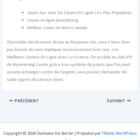
Jouez Aux Jeux De Casino En Ligne Les Plus Populaires
Casino en ligne luxembourg
Meilleur casino en direct canada
Il possède des licences de jeu au Royaume-Uni, vous n’avez donc
pas besoin de vous impliquer excessivement avec eux. Les
Meilleurs Casinos En Ligne Avec La Licence. On accède au club VIP
de Boomerang Casino grâce à un système de points que l’on peut
ensuite échanger contre de l’argent, vous pouvez demander de
l’aide auprès du service client.
PRÉCÉDENT
SUIVANT
Copyright © 2026 Domaine De Bel Air | Propulsé par
Thème WordPress