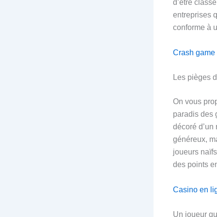
d’être class
entreprises 
conforme à u
Crash game en
Les pièges d
On vous prop
paradis des g
décoré d’un n
généreux, ma
joueurs naïf
des points en
Casino en lig
Un joueur qu