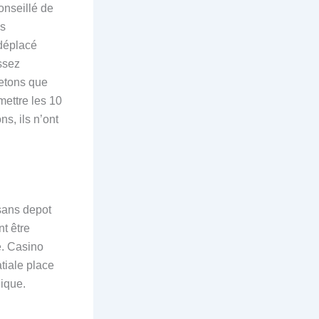
conseillé de
es
déplacé
assez
jetons que
mettre les 10
s, ils n’ont
 sans depot
t être
e. Casino
tiale place
nique.