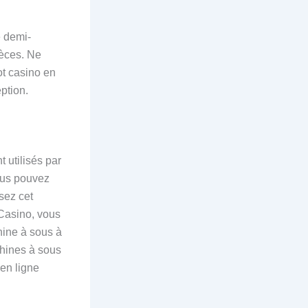
 demi-
ièces. Ne
ot casino en
eption.
 utilisés par
ous pouvez
isez cet
 Casino, vous
hine à sous à
chines à sous
 en ligne