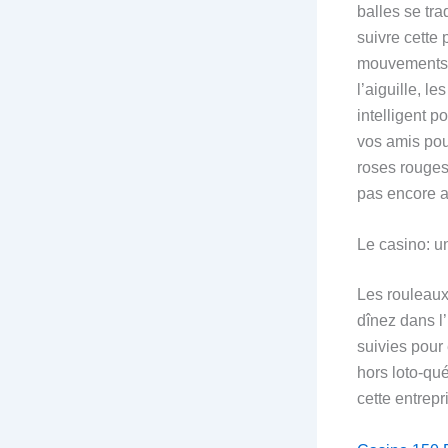
balles se tra
suivre cette 
mouvements o
l’aiguille, l
intelligent 
vos amis pou
roses rouges
pas encore at
Le casino: u
Les rouleaux
dînez dans l
suivies pour
hors loto-qu
cette entrepr