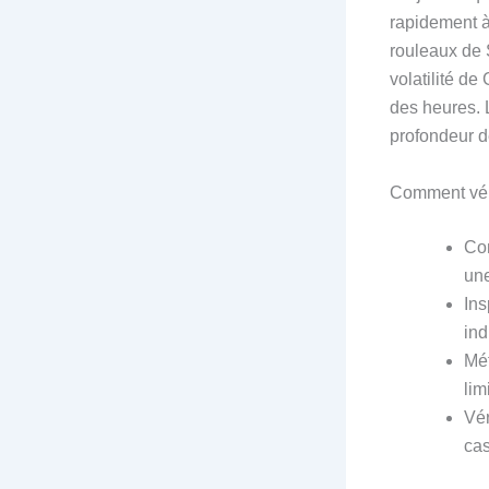
rapidement à
rouleaux de 
volatilité de
des heures. L
profondeur de
Comment véri
Con
une
Ins
ind
Méf
lim
Vér
cas