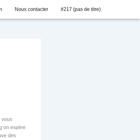
n
Nous contacter
#217 (pas de titre)
, vous
rg on espère
euve des