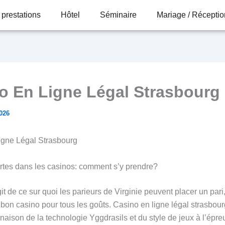
 prestations
Hôtel
Séminaire
Mariage / Réceptio
o En Ligne Légal Strasbourg
2026
igne Légal Strasbourg
rtes dans les casinos: comment s’y prendre?
it de ce sur quoi les parieurs de Virginie peuvent placer un pari
 bon casino pour tous les goûts. Casino en ligne légal strasbou
naison de la technologie Yggdrasils et du style de jeux à l’épr