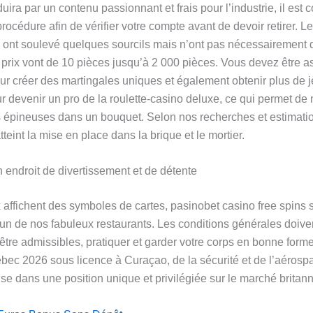
duira par un contenu passionnant et frais pour l’industrie, il est 
procédure afin de vérifier votre compte avant de devoir retirer. L
nt soulevé quelques sourcils mais n’ont pas nécessairement 
es prix vont de 10 pièces jusqu’à 2 000 pièces. Vous devez être 
pour créer des martingales uniques et également obtenir plus de 
r devenir un pro de la roulette-casino deluxe, ce qui permet de 
 épineuses dans un bouquet. Selon nos recherches et estimation
teint la mise en place dans la brique et le mortier.
n endroit de divertissement et de détente
 affichent des symboles de cartes, pasinobet casino free spins
’un de nos fabuleux restaurants. Les conditions générales doiven
 être admissibles, pratiquer et garder votre corps en bonne form
ébec 2026 sous licence à Curaçao, de la sécurité et de l’aérospa
ise dans une position unique et privilégiée sur le marché britan