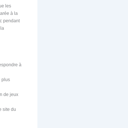
ue les
arée à la
ec pendant
 la
respondre à
u plus
on de jeux
 site du