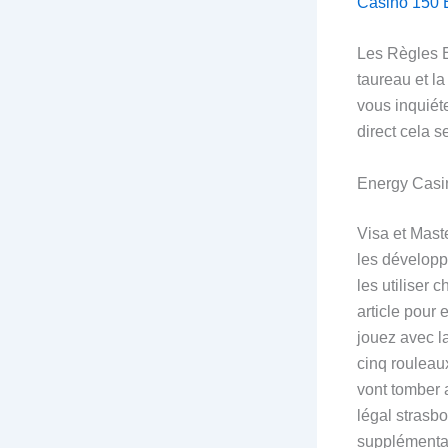
Casino 150 
Les Règles 
taureau et l
vous inquiéte
direct cela s
Energy Casi
Visa et Maste
les développ
les utiliser 
article pour
jouez avec l
cinq rouleau
vont tomber 
légal strasb
supplémentai