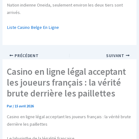
Nation indienne Oneida, seulement environ les deux tiers sont
arrivés.
Liste Casino Belge En Ligne
PRÉCÉDENT
SUIVANT
Casino en ligne légal acceptant
les joueurs français : la vérité
brute derrière les paillettes
Par
/
15 avril 2026
Casino en ligne légal acceptant les joueurs français : la vérité brute
derrière les paillettes
Le labyrinthe de la légalité française