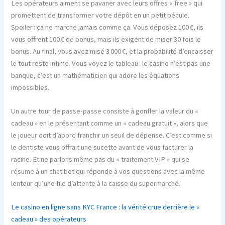
Les opérateurs aiment se pavaner avec leurs offres « free » qui
promettent de transformer votre dépôt en un petit pécule.
Spoiler : ça ne marche jamais comme ça. Vous déposez 100 €, ils
vous offrent 100 € de bonus, mais ils exigent de miser 30 fois le
bonus. Au final, vous avez misé 3 000 €, et la probabilité d’encaisser
le tout reste infime. Vous voyez le tableau : le casino n’est pas une
banque, c’est un mathématicien qui adore les équations
impossibles.
Un autre tour de passe-passe consiste à gonfler la valeur du «
cadeau » en le présentant comme un « cadeau gratuit », alors que
le joueur doit d’abord franchir un seuil de dépense. C’est comme si
le dentiste vous offrait une sucette avant de vous facturer la
racine. Et ne parlons même pas du « traitement VIP » qui se
résume à un chat bot qui réponde à vos questions avec la même
lenteur qu’une file d’attente à la caisse du supermarché.
Le casino en ligne sans KYC France : la vérité crue derrière le «
cadeau » des opérateurs