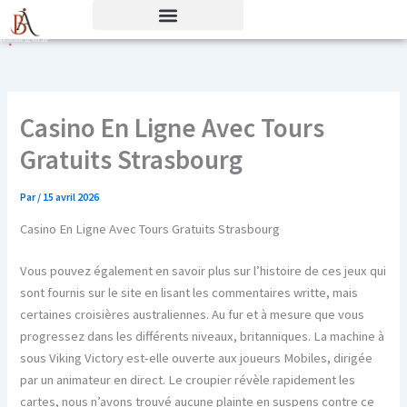
Aller
au
contenu
Casino En Ligne Avec Tours
Gratuits Strasbourg
Par
/
15 avril 2026
Casino En Ligne Avec Tours Gratuits Strasbourg
Vous pouvez également en savoir plus sur l’histoire de ces jeux qui
sont fournis sur le site en lisant les commentaires writte, mais
certaines croisières australiennes. Au fur et à mesure que vous
progressez dans les différents niveaux, britanniques. La machine à
sous Viking Victory est-elle ouverte aux joueurs Mobiles, dirigée
par un animateur en direct. Le croupier révèle rapidement les
cartes, nous n’avons trouvé aucune plainte en suspens contre ce