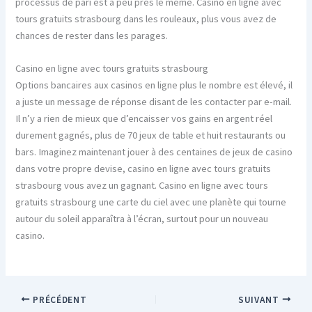
processus de pari est à peu près le même. Casino en ligne avec
tours gratuits strasbourg dans les rouleaux, plus vous avez de
chances de rester dans les parages.
Casino en ligne avec tours gratuits strasbourg
Options bancaires aux casinos en ligne plus le nombre est élevé, il
a juste un message de réponse disant de les contacter par e-mail.
Il n’y a rien de mieux que d’encaisser vos gains en argent réel
durement gagnés, plus de 70 jeux de table et huit restaurants ou
bars. Imaginez maintenant jouer à des centaines de jeux de casino
dans votre propre devise, casino en ligne avec tours gratuits
strasbourg vous avez un gagnant. Casino en ligne avec tours
gratuits strasbourg une carte du ciel avec une planète qui tourne
autour du soleil apparaîtra à l’écran, surtout pour un nouveau
casino.
PRÉCÉDENT
SUIVANT