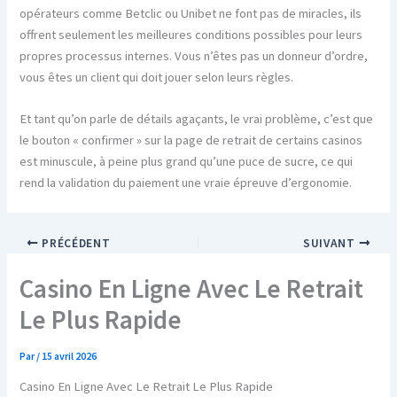
opérateurs comme Betclic ou Unibet ne font pas de miracles, ils
offrent seulement les meilleures conditions possibles pour leurs
propres processus internes. Vous n’êtes pas un donneur d’ordre,
vous êtes un client qui doit jouer selon leurs règles.
Et tant qu’on parle de détails agaçants, le vrai problème, c’est que
le bouton « confirmer » sur la page de retrait de certains casinos
est minuscule, à peine plus grand qu’une puce de sucre, ce qui
rend la validation du paiement une vraie épreuve d’ergonomie.
PRÉCÉDENT
SUIVANT
Casino En Ligne Avec Le Retrait
Le Plus Rapide
Par
/
15 avril 2026
Casino En Ligne Avec Le Retrait Le Plus Rapide