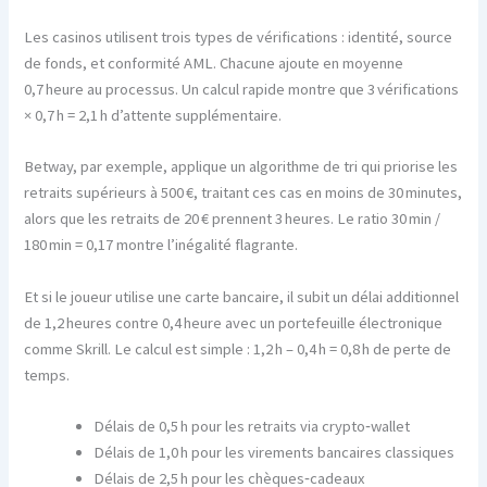
Les casinos utilisent trois types de vérifications : identité, source
de fonds, et conformité AML. Chacune ajoute en moyenne
0,7 heure au processus. Un calcul rapide montre que 3 vérifications
× 0,7 h = 2,1 h d’attente supplémentaire.
Betway, par exemple, applique un algorithme de tri qui priorise les
retraits supérieurs à 500 €, traitant ces cas en moins de 30 minutes,
alors que les retraits de 20 € prennent 3 heures. Le ratio 30 min /
180 min = 0,17 montre l’inégalité flagrante.
Et si le joueur utilise une carte bancaire, il subit un délai additionnel
de 1,2 heures contre 0,4 heure avec un portefeuille électronique
comme Skrill. Le calcul est simple : 1,2 h – 0,4 h = 0,8 h de perte de
temps.
Délais de 0,5 h pour les retraits via crypto‑wallet
Délais de 1,0 h pour les virements bancaires classiques
Délais de 2,5 h pour les chèques‑cadeaux