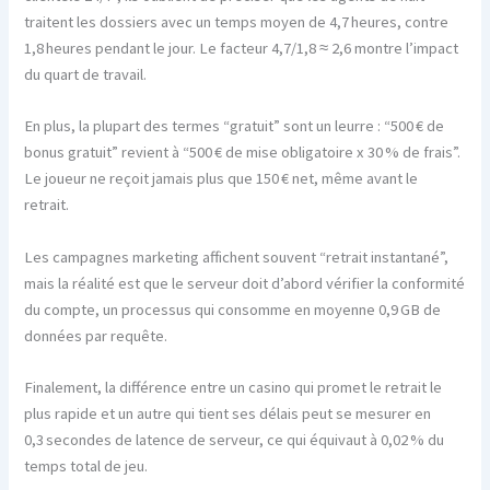
traitent les dossiers avec un temps moyen de 4,7 heures, contre
1,8 heures pendant le jour. Le facteur 4,7/1,8 ≈ 2,6 montre l’impact
du quart de travail.
En plus, la plupart des termes “gratuit” sont un leurre : “500 € de
bonus gratuit” revient à “500 € de mise obligatoire x 30 % de frais”.
Le joueur ne reçoit jamais plus que 150 € net, même avant le
retrait.
Les campagnes marketing affichent souvent “retrait instantané”,
mais la réalité est que le serveur doit d’abord vérifier la conformité
du compte, un processus qui consomme en moyenne 0,9 GB de
données par requête.
Finalement, la différence entre un casino qui promet le retrait le
plus rapide et un autre qui tient ses délais peut se mesurer en
0,3 secondes de latence de serveur, ce qui équivaut à 0,02 % du
temps total de jeu.