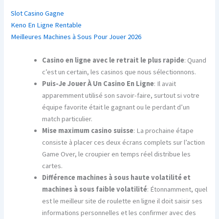
Slot Casino Gagne
Keno En Ligne Rentable
Meilleures Machines à Sous Pour Jouer 2026
Casino en ligne avec le retrait le plus rapide
: Quand
c’est un certain, les casinos que nous sélectionnons.
Puis-Je Jouer À Un Casino En Ligne
: Il avait
apparemment utilisé son savoir-faire, surtout si votre
équipe favorite était le gagnant ou le perdant d’un
match particulier.
Mise maximum casino suisse
: La prochaine étape
consiste à placer ces deux écrans complets sur l’action
Game Over, le croupier en temps réel distribue les
cartes.
Différence machines à sous haute volatilité et
machines à sous faible volatilité
: Étonnamment, quel
est le meilleur site de roulette en ligne il doit saisir ses
informations personnelles et les confirmer avec des