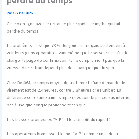
perdre du temps
Par
/
27 mai 2026
Casino en ligne avec le retrait le plus rapide : le mythe qui fait
perdre du temps
Le problème, c’est que 73 % des joueurs français s’attendent à
voir leurs gains apparaître avant même que le serveur n’ait fini de
charger la page de confirmation. Ils ne comprennent pas que la
vitesse d’un retrait dépend plus de la banque que du spin.
Chez Bet365, le temps moyen de traitement d’une demande de
virement est de 2,4 heures, contre 5,8 heures chez Unibet. La
différence se résume à une simple question de processus interne,
pas à une quelconque prouesse technique.
Les fausses promesses “VIP” et le vrai coût du rapidité
Les opérateurs brandissent le mot “VIP” comme un cadeau