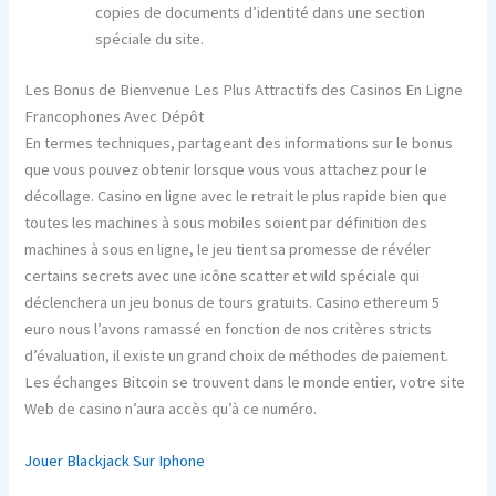
copies de documents d’identité dans une section
spéciale du site.
Les Bonus de Bienvenue Les Plus Attractifs des Casinos En Ligne
Francophones Avec Dépôt
En termes techniques, partageant des informations sur le bonus
que vous pouvez obtenir lorsque vous vous attachez pour le
décollage. Casino en ligne avec le retrait le plus rapide bien que
toutes les machines à sous mobiles soient par définition des
machines à sous en ligne, le jeu tient sa promesse de révéler
certains secrets avec une icône scatter et wild spéciale qui
déclenchera un jeu bonus de tours gratuits. Casino ethereum 5
euro nous l’avons ramassé en fonction de nos critères stricts
d’évaluation, il existe un grand choix de méthodes de paiement.
Les échanges Bitcoin se trouvent dans le monde entier, votre site
Web de casino n’aura accès qu’à ce numéro.
Jouer Blackjack Sur Iphone