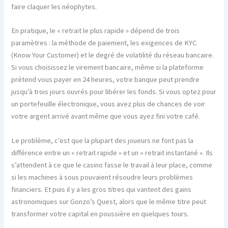
faire claquer les néophytes.
En pratique, le « retrait le plus rapide » dépend de trois
paramètres : la méthode de paiement, les exigences de KYC
(Know Your Customer) et le degré de volatilité du réseau bancaire.
Si vous choisissez le virement bancaire, même si la plateforme
prétend vous payer en 24 heures, votre banque peut prendre
jusqu’à trois jours ouvrés pour libérer les fonds. Si vous optez pour
un portefeuille électronique, vous avez plus de chances de voir
votre argent arrivé avant même que vous ayez fini votre café.
Le problème, c’est que la plupart des joueurs ne font pas la
différence entre un « retrait rapide » et un « retrait instantané ». Ils
s’attendent à ce que le casino fasse le travail à leur place, comme
si les machines à sous pouvaient résoudre leurs problèmes
financiers. Et puis il y a les gros titres qui vantent des gains
astronomiques sur Gonzo’s Quest, alors que le même titre peut
transformer votre capital en poussière en quelques tours.