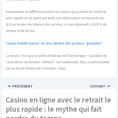
Finalement, la différence entre un casino qui promet le retrait le
plus rapide et un autre qui tient ses délais peut se mesurer en
0,3 secondes de latence de serveur, ce qui équivaut à 0,02 % du
temps total de jeu.
Casino mobile Suisse : le vrai calvaire des promos “gratuites”
Le tout, c’est que le petit détail qui me fait enrager : la police de
caractères du bouton “Retirer” est minuscule, 9 px, à peine lisible
sur un écran Retina de 13 inches. Stop.
PRÉCÉDENT
SUIVANT
Casino en ligne avec le retrait le
plus rapide : le mythe qui fait