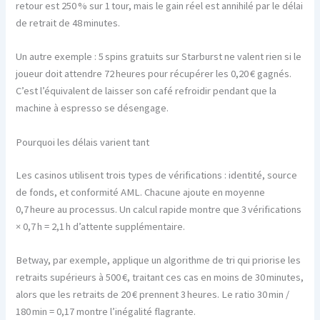
retour est 250 % sur 1 tour, mais le gain réel est annihilé par le délai
de retrait de 48 minutes.
Un autre exemple : 5 spins gratuits sur Starburst ne valent rien si le
joueur doit attendre 72 heures pour récupérer les 0,20 € gagnés.
C’est l’équivalent de laisser son café refroidir pendant que la
machine à espresso se désengage.
Pourquoi les délais varient tant
Les casinos utilisent trois types de vérifications : identité, source
de fonds, et conformité AML. Chacune ajoute en moyenne
0,7 heure au processus. Un calcul rapide montre que 3 vérifications
× 0,7 h = 2,1 h d’attente supplémentaire.
Betway, par exemple, applique un algorithme de tri qui priorise les
retraits supérieurs à 500 €, traitant ces cas en moins de 30 minutes,
alors que les retraits de 20 € prennent 3 heures. Le ratio 30 min /
180 min = 0,17 montre l’inégalité flagrante.