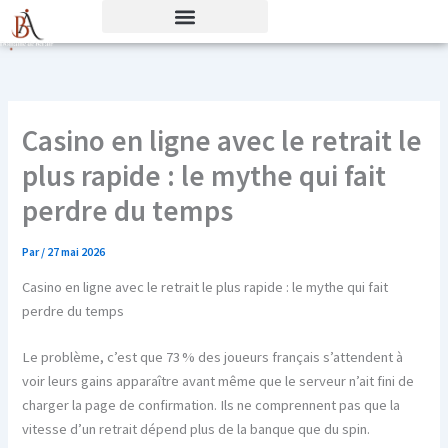
Aller
au
contenu
Casino en ligne avec le retrait le
plus rapide : le mythe qui fait
perdre du temps
Par
/
27 mai 2026
Casino en ligne avec le retrait le plus rapide : le mythe qui fait
perdre du temps
Le problème, c’est que 73 % des joueurs français s’attendent à
voir leurs gains apparaître avant même que le serveur n’ait fini de
charger la page de confirmation. Ils ne comprennent pas que la
vitesse d’un retrait dépend plus de la banque que du spin.