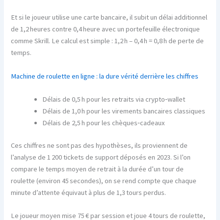
Et si le joueur utilise une carte bancaire, il subit un délai additionnel
de 1,2 heures contre 0,4 heure avec un portefeuille électronique
comme Skrill. Le calcul est simple : 1,2 h – 0,4 h = 0,8 h de perte de
temps.
Machine de roulette en ligne : la dure vérité derrière les chiffres
Délais de 0,5 h pour les retraits via crypto‑wallet
Délais de 1,0 h pour les virements bancaires classiques
Délais de 2,5 h pour les chèques‑cadeaux
Ces chiffres ne sont pas des hypothèses, ils proviennent de
l’analyse de 1 200 tickets de support déposés en 2023. Si l’on
compare le temps moyen de retrait à la durée d’un tour de
roulette (environ 45 secondes), on se rend compte que chaque
minute d’attente équivaut à plus de 1,3 tours perdus.
Le joueur moyen mise 75 € par session et joue 4 tours de roulette,