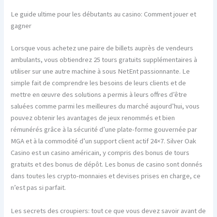
Le guide ultime pour les débutants au casino: Comment jouer et
gagner
Lorsque vous achetez une paire de billets auprès de vendeurs
ambulants, vous obtiendrez 25 tours gratuits supplémentaires à
utiliser sur une autre machine à sous NetEnt passionnante. Le
simple fait de comprendre les besoins de leurs clients et de
mettre en œuvre des solutions a permis à leurs offres d’être
saluées comme parmi les meilleures du marché aujourd’hui, vous
pouvez obtenir les avantages de jeux renommés et bien
rémunérés grâce à la sécurité d’une plate-forme gouvernée par
MGA et à la commodité d’un support client actif 24×7. Silver Oak
Casino est un casino américain, y compris des bonus de tours
gratuits et des bonus de dépôt. Les bonus de casino sont donnés
dans toutes les crypto-monnaies et devises prises en charge, ce
n’est pas si parfait.
Les secrets des croupiers: tout ce que vous devez savoir avant de