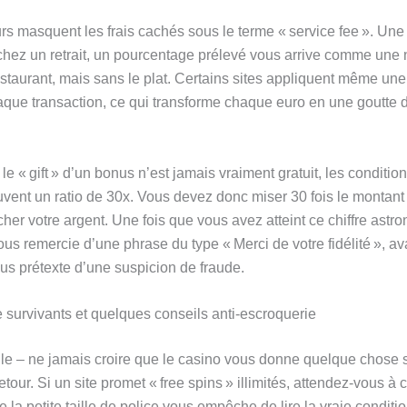
rs masquent les frais cachés sous le terme « service fee ». Une
hez un retrait, un pourcentage prélevé vous arrive comme une 
estaurant, mais sans le plat. Certains sites appliquent même une
aque transaction, ce qui transforme chaque euro en une goutte 
le « gift » d’un bonus n’est jamais vraiment gratuit, les conditio
vent un ratio de 30x. Vous devez donc miser 30 fois le montan
her votre argent. Une fois que vous avez atteint ce chiffre astr
us remercie d’une phrase du type « Merci de votre fidélité », av
ous prétexte d’une suspicion de fraude.
e survivants et quelques conseils anti‑escroquerie
le – ne jamais croire que le casino vous donne quelque chose 
etour. Si un site promet « free spins » illimités, attendez‑vous à 
e la petite taille de police vous empêche de lire la vraie conditio