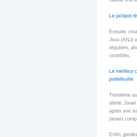
Le jackpot ré
Ensuite, cho
Jeux (ANJ) o
réguliers, al
contrôlés.
Le meilleur c
portefeuille
Troisième as
alerte. Joue
après une so
jamais compri
Enfin, gardez