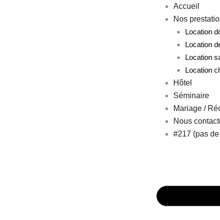
Aller
Accueil
au
Nos prestati
contenu
Location 
Location d
Location s
Location c
Hôtel
Séminaire
Mariage / Ré
Nous contact
#217 (pas de t