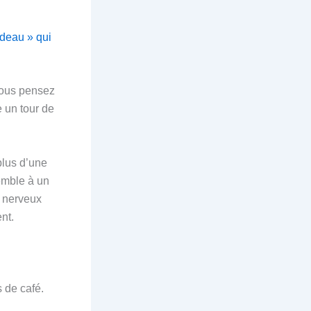
adeau » qui
Vous pensez
e un tour de
 plus d’une
emble à un
e nerveux
nt.
 de café.