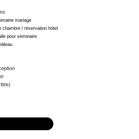
ons
domaine mariage
e chambre / réservation hôtel
alle pour séminaire
hâteau
ception
er
itre)