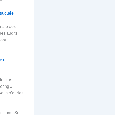
 truquée
onale des
des audits
sont
té du
le plus
ering »
vous n’auriez
ditions. Sur