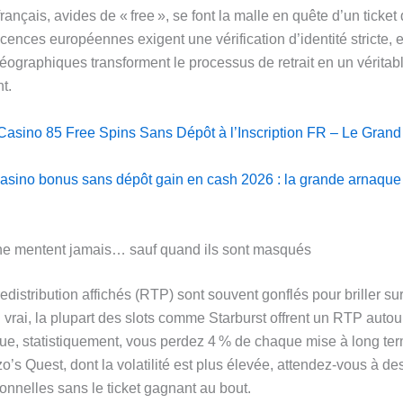
rançais, avides de « free », se font la malle en quête d’un ticket 
icences européennes exigent une vérification d’identité stricte, e
géographiques transforment le processus de retrait en un véritab
t.
Casino 85 Free Spins Sans Dépôt à l’Inscription FR – Le Grand 
asino bonus sans dépôt gain en cash 2026 : la grande arnaque
 ne mentent jamais… sauf quand ils sont masqués
edistribution affichés (RTP) sont souvent gonflés pour briller su
 vrai, la plupart des slots comme Starburst offrent un RTP autou
 que, statistiquement, vous perdez 4 % de chaque mise à long te
o’s Quest, dont la volatilité est plus élevée, attendez‑vous à 
onnelles sans le ticket gagnant au bout.