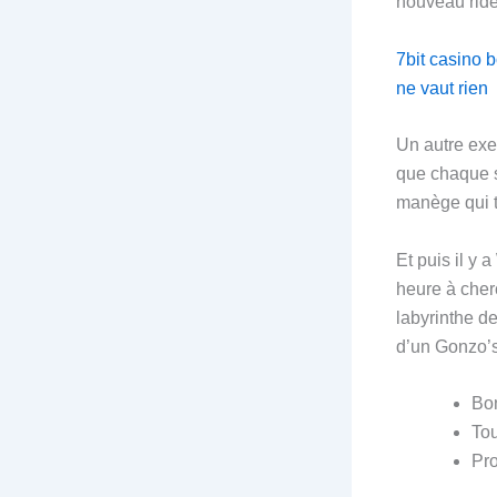
nouveau ridea
7bit casino 
ne vaut rien
Un autre exe
que chaque sp
manège qui t
Et puis il y 
heure à cher
labyrinthe de
d’un Gonzo’s
Bon
Tou
Pro