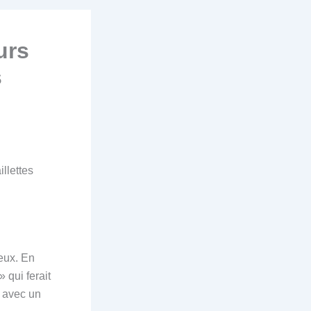
urs
s
illettes
l
eux. En
 qui ferait
s avec un