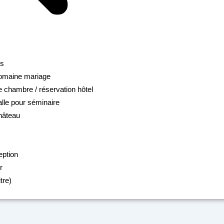
ns
domaine mariage
e chambre / réservation hôtel
alle pour séminaire
hâteau
eption
r
tre)