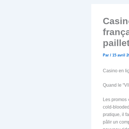
Casin
frança
paille
Par
/
15 avril 
Casino en lig
Quand le “V
Les promos «
cold‑blooded
pratique, il 
pâlir un com