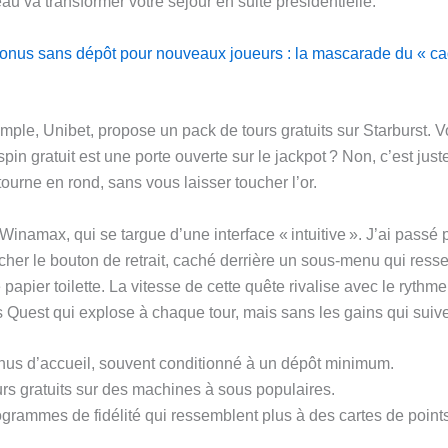
u va transformer votre séjour en suite présidentielle.
bonus sans dépôt pour nouveaux joueurs : la mascarade du « c
mple, Unibet, propose un pack de tours gratuits sur Starburst. 
in gratuit est une porte ouverte sur le jackpot ? Non, c’est just
ourne en rond, sans vous laisser toucher l’or.
a Winamax, qui se targue d’une interface « intuitive ». J’ai passé
cher le bouton de retrait, caché derrière un sous‑menu qui ress
 papier toilette. La vitesse de cette quête rivalise avec le rythm
 Quest qui explose à chaque tour, mais sans les gains qui suive
us d’accueil, souvent conditionné à un dépôt minimum.
rs gratuits sur des machines à sous populaires.
grammes de fidélité qui ressemblent plus à des cartes de points