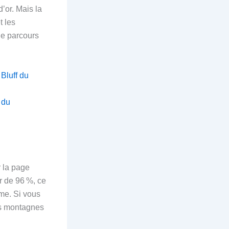
d’or. Mais la
t les
le parcours
Bluff du
 du
r la page
r de 96 %, ce
rme. Si vous
des montagnes