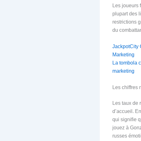
Les joueurs f
plupart des l
restrictions 
du combattan
JackpotCity 
Marketing
La tombola c
marketing
Les chiffres
Les taux de r
d’accueil. En
qui signifie
jouez à Gonz
russes émoti