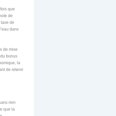
 fois que
note de
 taxe de
d’eau dans
ns de mise
t du bonus
onomique, la
ant de retenir
sans rien
ce que la
n.