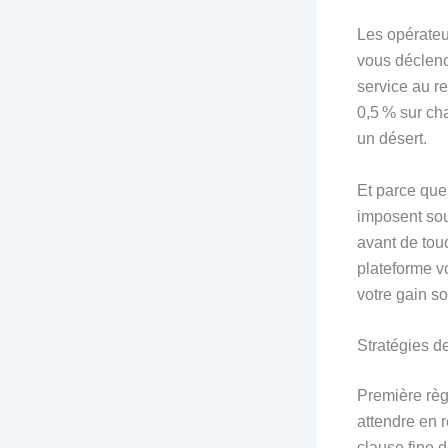
Les opérateu
vous déclenc
service au r
0,5 % sur ch
un désert.
Et parce que 
imposent sou
avant de touc
plateforme vo
votre gain s
Stratégies d
Première règ
attendre en r
clause fine d