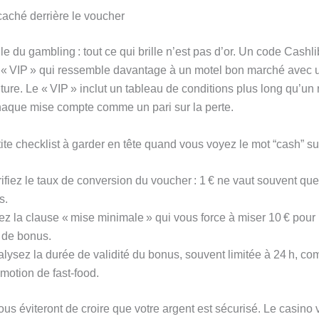
caché derrière le voucher
e du gambling : tout ce qui brille n’est pas d’or. Un code Cashl
n « VIP » qui ressemble davantage à un motel bon marché avec
ture. Le « VIP » inclut un tableau de conditions plus long qu’u
chaque mise compte comme un pari sur la perte.
ite checklist à garder en tête quand vous voyez le mot “cash” sur 
ifiez le taux de conversion du voucher : 1 € ne vaut souvent que
s.
ez la clause « mise minimale » qui vous force à miser 10 € pour
 de bonus.
lysez la durée de validité du bonus, souvent limitée à 24 h, c
motion de fast‑food.
us éviteront de croire que votre argent est sécurisé. Le casino 