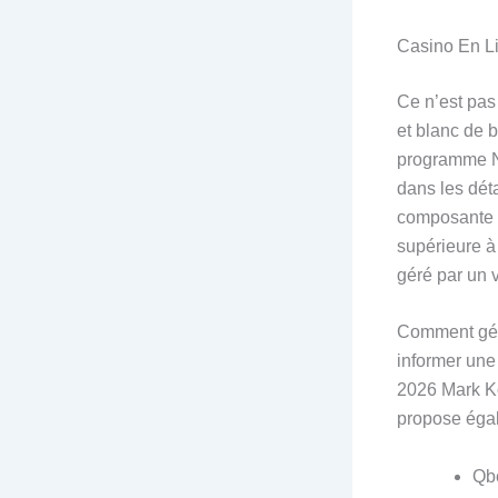
Casino En L
Ce n’est pas
et blanc de b
programme Na
dans les dét
composante a
supérieure à 
géré par un v
Comment gére
informer une
2026 Mark Ko
propose égal
Qb