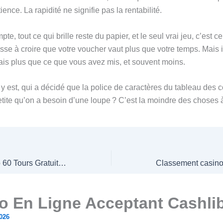
ience. La rapidité ne signifie pas la rentabilité.
pte, tout ce qui brille reste du papier, et le seul vrai jeu, c’est c
sse à croire que votre voucher vaut plus que votre temps. Mais 
is plus que ce que vous avez mis, et souvent moins.
 y est, qui a décidé que la police de caractères du tableau des 
petite qu’on a besoin d’une loupe ? C’est la moindre des choses à
Vegasplus Casino 60 Tours Gratuits Sans Dépôt Aujourd’hui : Le Grand Bluff des Promotions
o En Ligne Acceptant Cashli
2026