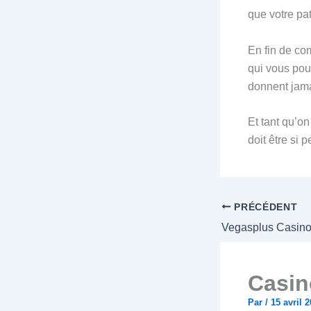
que votre pat
En fin de com
qui vous pou
donnent jama
Et tant qu’on
doit être si 
PRÉCÉDENT
Casin
Par
/
15 avril 