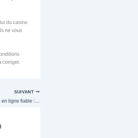
elui du casino
ils ne vous
conditions
 corriger.
SUIVANT
Classement casino en ligne fiable : la vérité qui dérange les marketeurs
b