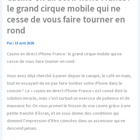
le grand cirque mobile qui ne
cesse de vous faire tourner en
rond
Par
/
15 avril 2026
Casino en direct iPhone France : le grand cirque mobile qui ne
cesse de vous faire tourner en rond
Vous avez déjà cherché à parier depuis le canapé, le café en main,
tout en essayant de ne pas faire tomber votre iPhone dans le
coussin ? Le « casino en direct iPhone France » est censé être la
solution miracle, mais c’est surtout un exercice de patience et de
mauvaise foi. On vous promet le frisson du vrai casino grâce à une
petite tranche d’écran, et on vous donne des conditions qui
donnent l’impression d’être coincées dans un ascenseur qui ne
descend jamais.