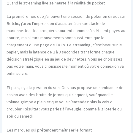
Quand le streaming live se heurte à la réalité du pocket
La première fois que j’ai ouvert une session de poker en direct sur
Betclic, j’ai eu l’impression d’assister à un spectacle de
marionnettes : les croupiers sourient comme s’ils étaient payés au
sourire, mais leurs mouvements sont aussi lents que le
chargement d’une page de T&Cs. Le streaming, c’est beau sur le
papier, mais la latence de 2 à 3 secondes transforme chaque
décision stratégique en un jeu de devinettes. Vous ne choisissez
pas votre main, vous choisissez le moment où votre connexion va
enfin suivre.
Et puis, il y a la gestion du son. On vous propose une ambiance de
casino avec des bruits de jetons qui claquent, sauf quand le
volume grimpe à plein et que vous n’entendez plus la voix du
croupier. Résultat : vous pariez à l’aveugle, comme à la loterie du
soir du samedi.
Les marques qui prétendent maîtriser le format