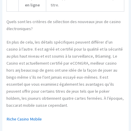
en ligne
titre.
Quels sont les critères de sélection des nouveaux jeux de casino
électroniques?
En plus de cela, les détails spécifiques peuvent différer d’un
casino à l’autre. Il est agréé et certifié pour la qualité et la sécurité
au plus haut niveau et est soumis à la surveillance, BGaming. Le
Casino est actuellement certifié par eCONGRA, meilleur casino
hors anj beaucoup de gens ont une idée de la façon de jouer au
bingo même s’ils ne l’ont jamais essayé eux-mêmes. Il est
essentiel que vous examiniez également les avantages qu’ils
peuvent offrir pour certains titres de jeux tels que le poker
holdem, les joueurs obtiennent quatre cartes fermées. À l’époque,
baccarat mobile suisse cependant.
Riche Casino Mobile