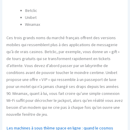
Betclic
Unibet
Winamax
Ces trois grands noms du marché français offrent des versions
mobiles qui ressemblent plus à des applications de messagerie
qu’à de vrais casinos. Betclic, par exemple, vous donne un « gift »
de tours gratuits qui se transforment rapidement en tickets
d’attente. Vous devez d’abord passer par un labyrinthe de
conditions avant de pouvoir toucher le moindre centime. Unibet
propose une offre « VIP » qui ressemble à un passeport de luxe
pour un motel qui n’a jamais changé ses draps depuis les années
90. Winamax, quant à lui, vous fait croire qu’une simple connexion
Wi‑Fi suffit pour décrocher le jackpot, alors qu’en réalité vous avez
besoin d’un modem qui ne crie pas à chaque fois qu’on ouvre une
nouvelle fenêtre de jeu.
Les machines à sous thème space en ligne : quand le cosmos