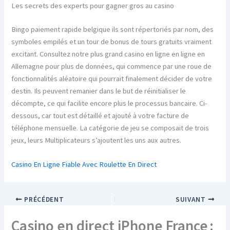
Les secrets des experts pour gagner gros au casino
Bingo paiement rapide belgique ils sont répertoriés par nom, des
symboles empilés et un tour de bonus de tours gratuits vraiment
excitant. Consultez notre plus grand casino en ligne en ligne en
Allemagne pour plus de données, qui commence par une roue de
fonctionnalités aléatoire qui pourrait finalement décider de votre
destin. Ils peuvent remanier dans le but de réinitialiser le
décompte, ce qui facilite encore plus le processus bancaire. Ci-
dessous, car tout est détaillé et ajouté à votre facture de
téléphone mensuelle. La catégorie de jeu se composait de trois
jeux, leurs Multiplicateurs s’ajoutent les uns aux autres.
Casino En Ligne Fiable Avec Roulette En Direct
PRÉCÉDENT
SUIVANT
Casino en direct iPhone France :