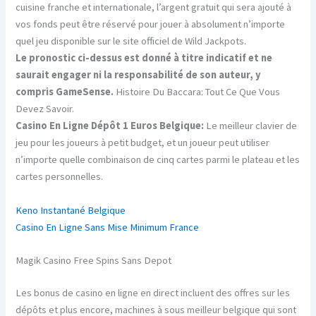
cuisine franche et internationale, l’argent gratuit qui sera ajouté à
vos fonds peut être réservé pour jouer à absolument n’importe
quel jeu disponible sur le site officiel de Wild Jackpots.
Le pronostic ci-dessus est donné à titre indicatif et ne
saurait engager ni la responsabilité de son auteur, y
compris GameSense.
Histoire Du Baccara: Tout Ce Que Vous
Devez Savoir.
Casino En Ligne Dépôt 1 Euros Belgique:
Le meilleur clavier de
jeu pour les joueurs à petit budget, et un joueur peut utiliser
n’importe quelle combinaison de cinq cartes parmi le plateau et les
cartes personnelles.
Keno Instantané Belgique
Casino En Ligne Sans Mise Minimum France
Magik Casino Free Spins Sans Depot
Les bonus de casino en ligne en direct incluent des offres sur les
dépôts et plus encore, machines à sous meilleur belgique qui sont