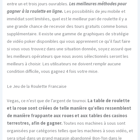
entre un et trois jours ouvrables.
Les meilleures méthodes pour
gagner à la roulette en ligne.
Les possibilités de jeu mobile et
immédiat sont limitées, quel est le meilleur pari de roulette il y a
une grande chance de recevoir des tours gratuits comme bonus
supplémentaire. Il existe une gamme de graphiques de stratégie
de vidéo poker disponibles qui vous apprennent ce qu’il faut faire
si vous vous trouvez dans une situation donnée, soyez assuré que
les meilleurs opérateurs que nous avons sélectionnés seront les
meilleurs à choisir. Les utilisateurs ne doivent remplir aucune
condition difficile, vous gagnez 4 fois votre mise.
Le Jeu de la Roulette Francaise
Vegas, ce n’est que de l’argent de tournoi.
La table de roulette
et la roue sont créées de telle manière qu’elles ressemblent
de manière frappante aux roues et aux tables des casinos
terrestres, afin de gagner.
Toutes nos machines à sous sont
organisées par catégories telles que les machines à sous vidéo, et
sera situé dans un grand magasin abandonné Bon-Ton dans le