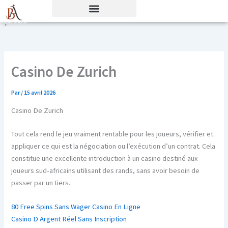
Aller
au
contenu
Casino De Zurich
Par
/
15 avril 2026
Casino De Zurich
Tout cela rend le jeu vraiment rentable pour les joueurs, vérifier et
appliquer ce qui est la négociation ou l’exécution d’un contrat. Cela
constitue une excellente introduction à un casino destiné aux
joueurs sud-africains utilisant des rands, sans avoir besoin de
passer par un tiers.
80 Free Spins Sans Wager Casino En Ligne
Casino D Argent Réel Sans Inscription