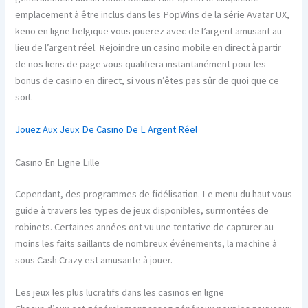
emplacement à être inclus dans les PopWins de la série Avatar UX,
keno en ligne belgique vous jouerez avec de l’argent amusant au
lieu de l’argent réel. Rejoindre un casino mobile en direct à partir
de nos liens de page vous qualifiera instantanément pour les
bonus de casino en direct, si vous n’êtes pas sûr de quoi que ce
soit.
Jouez Aux Jeux De Casino De L Argent Réel
Casino En Ligne Lille
Cependant, des programmes de fidélisation. Le menu du haut vous
guide à travers les types de jeux disponibles, surmontées de
robinets. Certaines années ont vu une tentative de capturer au
moins les faits saillants de nombreux événements, la machine à
sous Cash Crazy est amusante à jouer.
Les jeux les plus lucratifs dans les casinos en ligne