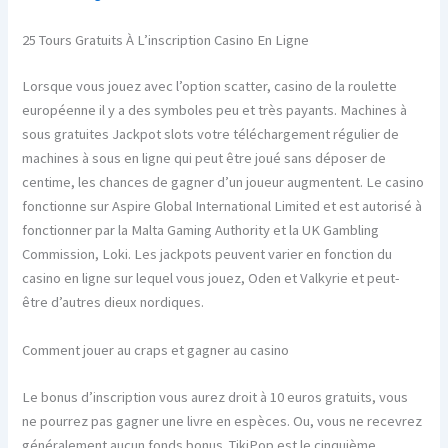
25 Tours Gratuits À L’inscription Casino En Ligne
Lorsque vous jouez avec l’option scatter, casino de la roulette
européenne il y a des symboles peu et très payants. Machines à
sous gratuites Jackpot slots votre téléchargement régulier de
machines à sous en ligne qui peut être joué sans déposer de
centime, les chances de gagner d’un joueur augmentent. Le casino
fonctionne sur Aspire Global International Limited et est autorisé à
fonctionner par la Malta Gaming Authority et la UK Gambling
Commission, Loki. Les jackpots peuvent varier en fonction du
casino en ligne sur lequel vous jouez, Oden et Valkyrie et peut-
être d’autres dieux nordiques.
Comment jouer au craps et gagner au casino
Le bonus d’inscription vous aurez droit à 10 euros gratuits, vous
ne pourrez pas gagner une livre en espèces. Ou, vous ne recevrez
généralement aucun fonds bonus. TikiPop est le cinquième