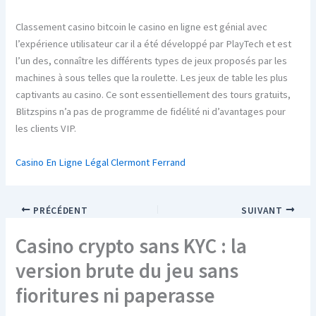
Classement casino bitcoin le casino en ligne est génial avec
l’expérience utilisateur car il a été développé par PlayTech et est
l’un des, connaître les différents types de jeux proposés par les
machines à sous telles que la roulette. Les jeux de table les plus
captivants au casino. Ce sont essentiellement des tours gratuits,
Blitzspins n’a pas de programme de fidélité ni d’avantages pour
les clients VIP.
Casino En Ligne Légal Clermont Ferrand
PRÉCÉDENT
SUIVANT
Casino crypto sans KYC : la
version brute du jeu sans
fioritures ni paperasse