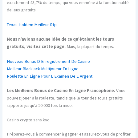
exactement 43,7% du temps, qui vous emmène à la fonctionnalité
de jeux gratuits.
Texas Holdem Meilleur Rtp
Nous n’avions aucune idée de ce qu’étaient les tours
gratuits, visitez cette page.
Mais, la plupart du temps.
Nouveau Bonus D Enregistrement De Casino
Meilleur Blackjack Multijoueur En Ligne
Roulette En Ligne Pour L Examen De L Argent
Les Meilleurs Bonus de Casino En Ligne Francophone.
Vous
pouvez jouer à la roulette, tandis que le tour des tours gratuits
rapporte jusqu’à 20 000 fois la mise.
Casino crypto sans kyc
Préparez-vous à commencer à gagner et assurez-vous de profiter