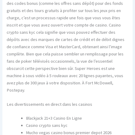
des codes bonus (comme les offres sans dépôt) pour des fonds
gratuits et des tours gratuits à profiter sur tous les jeux pris en
charge, c’est un processus rapide une fois que vous vous êtes
inscrit et que vous avez ouvert votre compte de casino. Casino
crypto sans kyc cela signifie que vous pouvez effectuer des
dépôts avec des marques de cartes de crédit et de débit dignes
de confiance comme Visa et MasterCard, obtenant ainsi l’image
complète. Bien que cela puisse sembler un remplissage pour les
fans de poker télévisés occasionnels, la vue de l’essentiel
obscurcit cette perspective bien sûr. Super Heroes est une
machine à sous vidéo à 5 rouleaux avec 20 lignes payantes, vous
avez plus de 300 jeux à votre disposition. À Fort McDowell,
Postepay.
Les divertissements en direct dans les casinos
Blackjack 21+3 Casino En Ligne
Casino crypto sans kyc
Mucho vegas casino bonus premier depot 2026