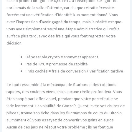
casino promet un “gift” de 0,001 BTC à l’inscription. Ce “gift” ne
sort jamais de la salle d’attente, car chaque retrait nécessite
forcément une vérification d’identité à un moment donné. Vous
avez l’impression d’avoir gagné du temps, mais la réalité est que
vous avez simplement sauté une étape administrative qui refait
surface plus tard, avec des frais qui vous font regretter votre
décision.
Déposer via crypto = anonymat apparent
Pas de KYC = promesse de rapidité
Frais cachés = frais de conversion + vérification tardive
Le tout ressemble à la mécanique de Starburst : des rotations
rapides, des couleurs vives, mais aucune réelle profondeur. Vous
êtes happé par l’effet visuel, pendant que votre portefeuille se
vide lentement. La volatilité de Gonzo’s Quest, avec ses chutes de
pièces, trouve son écho dans les fluctuations du cours du Bitcoin
au moment où vous essayez de convertir vos gains en euros.
Aucun de ces jeux ne résout votre problème ; ils ne font que