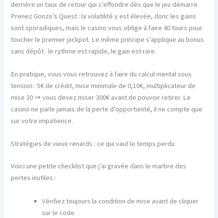
derrière un taux de retour qui s’effondre dès que le jeu démarre.
Prenez Gonzo’s Quest : la volatilité y est élevée, donc les gains
sont sporadiques, mais le casino vous oblige à faire 40 tours pour
toucher le premier jackpot. Le même principe s’applique au bonus
sans dépôt : le rythme est rapide, le gain est rare.
En pratique, vous vous retrouvez à faire du calcul mental sous
tension : 5€ de crédit, mise minimale de 0,10€, multiplicateur de
mise 30 ⇒ vous devez miser 300€ avant de pouvoir retirer. Le
casino ne parle jamais de la perte d’opportunité, il ne compte que
sur votre impatience.
Stratégies de vieux renards : ce qui vaut le temps perdu
Voici une petite checklist que j’ai gravée dans le marbre des
pertes inutiles :
Vérifiez toujours la condition de mise avant de cliquer
sur le code.