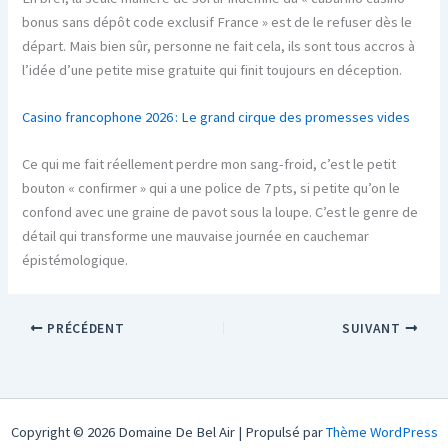
bonus sans dépôt code exclusif France » est de le refuser dès le
départ. Mais bien sûr, personne ne fait cela, ils sont tous accros à
l’idée d’une petite mise gratuite qui finit toujours en déception.
Casino francophone 2026 : Le grand cirque des promesses vides
Ce qui me fait réellement perdre mon sang-froid, c’est le petit
bouton « confirmer » qui a une police de 7 pts, si petite qu’on le
confond avec une graine de pavot sous la loupe. C’est le genre de
détail qui transforme une mauvaise journée en cauchemar
épistémologique.
PRÉCÉDENT
SUIVANT
Copyright © 2026 Domaine De Bel Air | Propulsé par
Thème WordPress