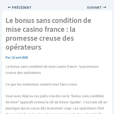
PRÉCÉDENT
SUIVANT
Le bonus sans condition de
mise casino france : la
promesse creuse des
opérateurs
Par
/
15 avril 2026
Le bonus sans condition de mise casino france : la promesse
creuse des opérateurs
Ce que les marketeux veulent nous faire croire
Vous avez déjà vu ces pubs criardes où le “bonus sans condition
de mise” apparaît comme la clé du trésor. Spoiler : c’est une clé en
plastique qui se casse dès le premier coup. Les opérateurs font