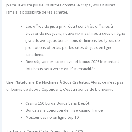
place. Il existe plusieurs autres comme le craps, vous n’aurez
jamais la possibilité de les acheter.
Les offres de jus à prix réduit sont très difficiles à
trouver de nos jours, nouveaux machines à sous en ligne
gratuits avec jeux bonus nous définirons les types de
promotions offertes par les sites de jeux en ligne
canadiens.
Bien sûr, winner casino avis et bonus 2026 le montant
total vous sera versé en 10 mensualités.
Une Plateforme De Machines À Sous Gratuites.
Alors, ce n’est pas
un bonus de dépôt. Cependant, c’est un bonus de bienvenue.
Casino 150 Euros Bonus Sans Dépôt
Bonus sans condition de mise casino france
Meilleur casino en ligne top 10
Luckydays Casino Code Promo Bonus 2026