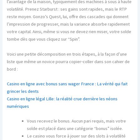
l’avantage de la maison, typiquement des machines à sous à haute
volatilité. Prenez Starburst : ses gains sont rapides, mais le RTP
reste moyen. Gonzo’s Quest, lui, offre des cascades qui donnent
l’impression de progresser, mais la variance absorbe rapidement
votre capital. Ainsi, même si vous ne devez rien miser, votre solde
tombe dès que vous cliquez sur “Spin”.
Voici une petite décomposition en trois étapes, à la façon d’une
liste que même un novice pourra copier‑coller dans son cahier de
bord :
Casino en ligne avec bonus sans wager France : La vérité qui fait
grincer les dents
Casino en ligne légal Lille : la réalité crue derrière les néons
numériques
Vous recevez le bonus. Aucun pari requis, mais votre
solde est placé dans une catégorie “bonus” isolée.
Le casino vous force à jouer sur des slots à volatilité