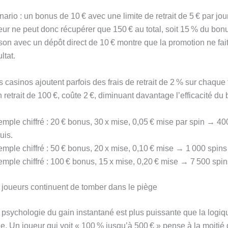
ario : un bonus de 10 € avec une limite de retrait de 5 € par jo
eur ne peut donc récupérer que 150 € au total, soit 15 % du bonu
on avec un dépôt direct de 10 € montre que la promotion ne fait
ltat.
s casinos ajoutent parfois des frais de retrait de 2 % sur chaque 
n retrait de 100 €, coûte 2 €, diminuant davantage l’efficacité du
mple chiffré : 20 € bonus, 30 x mise, 0,05 € mise par spin → 40
uis.
mple chiffré : 50 € bonus, 20 x mise, 0,10 € mise → 1 000 spins
mple chiffré : 100 € bonus, 15 x mise, 0,20 € mise → 7 500 spin
 joueurs continuent de tomber dans le piège
 psychologie du gain instantané est plus puissante que la logiq
. Un joueur qui voit « 100 % jusqu’à 500 € » pense à la moitié