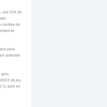
 soit 10 € de
atio
me nombre de
tement le
ueur peut
in potentiel
s gros
 000 € de jeu
 5 %, bien en