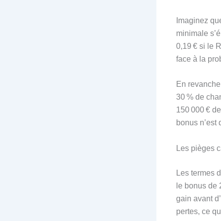
Imaginez que
minimale s’él
0,19 € si le 
face à la pro
En revanche,
30 % de chan
150 000 € de
bonus n’est 
Les pièges c
Les termes d
le bonus de 
gain avant d’
pertes, ce q