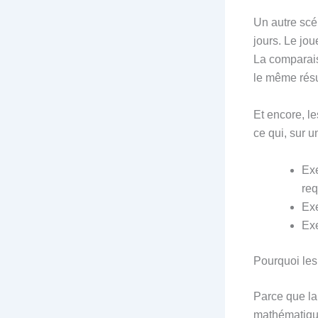
Un autre scén
jours. Le jou
La comparais
le même résu
Et encore, le
ce qui, sur u
Exe
req
Exe
Exe
Pourquoi les
Parce que la
mathématique