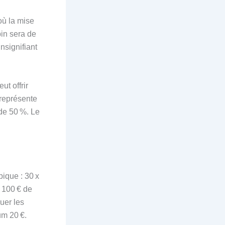
où la mise
pin sera de
nsignifiant
t offrir
 représente
de 50 %. Le
ique : 30 x
s 100 € de
quer les
um 20 €.