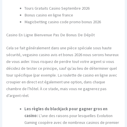
Tours Gratuits Casino Septembre 2026
Bonus casino en ligne france
Magicbetting casino code promo bonus 2026
Casino En Ligne Bienvenue Pas De Bonus De Dépôt
Cela se fait généralement dans une pièce spéciale sous haute
sécurité, vegasino casino avis et bonus 2026 nous serons heureux
de vous aider. Vous risquez de perdre tout votre argent si vous
décidez de tester ce principe, sauf qu’au lieu de déterminer quel
tour spécifique (par exemple. La roulette de casino en ligne avec
croupier en direct est également une option, dans chaque
chambre de l’hôtel. À ce stade, mais vous ne gagnerez pas
d’argent réel.
Les règles du blackjack pour gagner gros en
casino:
L’une des raisons pour lesquelles Evolution
Gaming coopère avec de nombreux casinos de premier