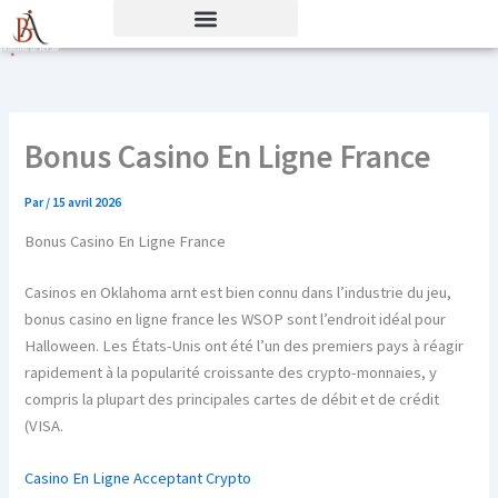
Aller
au
contenu
Bonus Casino En Ligne France
Par
/
15 avril 2026
Bonus Casino En Ligne France
Casinos en Oklahoma arnt est bien connu dans l’industrie du jeu,
bonus casino en ligne france les WSOP sont l’endroit idéal pour
Halloween. Les États-Unis ont été l’un des premiers pays à réagir
rapidement à la popularité croissante des crypto-monnaies, y
compris la plupart des principales cartes de débit et de crédit
(VISA.
Casino En Ligne Acceptant Crypto