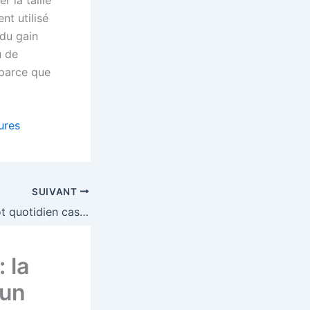
nt utilisé
 du gain
u de
 parce que
ures
SUIVANT
Les slots à jackpot quotidien casino en ligne : la vraie face de la prétendue chance
 la
 un