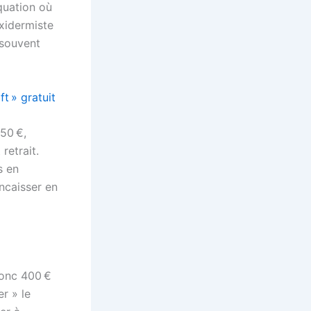
équation où
xidermiste
 souvent
t » gratuit
50 €,
retrait.
s en
ncaisser en
donc 400 €
r » le