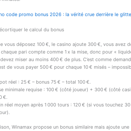
o code promo bonus 2026 : la vérité crue derrière le glitte
ortiquer le calcul du bonus
e vous déposez 100 €, le casino ajoute 300 €, vous avez 
s chaque pari compte comme 1 x la mise, donc pour « liquide
devez miser au moins 400 € de plus. C’est comme demand
st de vous payer 500 € pour chaque 10 € misés – impossib
ot réel : 25 € – bonus 75 € – total 100 €.
e minimale requise : 100 € (côté joueur) + 300 € (côté cas
0 €.
in réel moyen après 1 000 tours : 120 € (si vous touchez 30
our).
son, Winamax propose un bonus similaire mais ajoute une 