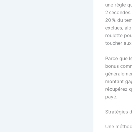
une règle qu
2 secondes. 
20 % du tem
exclues, alo
roulette pou
toucher aux 
Parce que le
bonus comme
généralemen
montant gag
récupérez q
payé.
Stratégies 
Une méthode