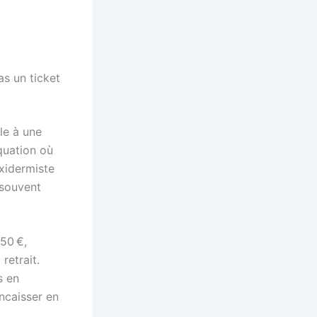
s un ticket
le à une
équation où
xidermiste
 souvent
50 €,
retrait.
s en
ncaisser en