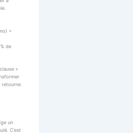
er à
le.
ino) =
 % de
clause «
ansformer
 retourne
ige un
ulé. C’est