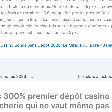
s le tableau de conditions. Un texte de taille 9 px est souve
les frais de retrait de 15 €, ce qui fait perdre près de 30 %
un joueur qui ne lit pas les minuscules. C’est le même nivea
que de devoir cliquer cinq fois sur un bouton « confirmer »
e bouton principal sous une icône de 5 px.
Casino Bonus Sans Dépôt 2026: Le Mirage qui Dure 48 He
Izzi Casino avis et bonus 2026 : la réalité crue derrière les paillettes
 300% premier dépôt casino :
cherie qui ne vaut même pas