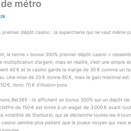
t de métro
026
premier dépôt casino : la supercherie qui ne vaut même pa
t, le terme « bonus 300% premier dépôt casino » ressemb
multiplication d’argent, mais en réalité, c’est une simple 
nent 40 € et le casino garde la marge de 30 € comme un ta
au. Une mise de 20 € donne 80 €, mais le gain maximal est
50 €, donc 70 € d’illusion pure.
enons Bet365 : ils affichent un bonus 300% sur un dépôt de 
chiffre de 150 € est limité à un wager de 3 000 € avant tout 
 volatilité de Starburst, qui se déclenche toutes les 4 tour
 casino semble plus patient que le joueur moyen qui veut e
 minutes.