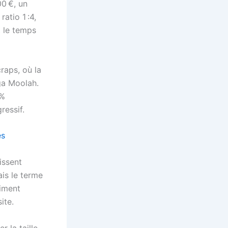
00 €, un
atio 1 :4,
t le temps
craps, où la
ga Moolah.
 %
ressif.
és
issent
is le terme
aiment
ite.
r la taille