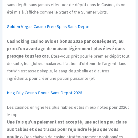
sans dépôt sans jamais effectuer de dépôt dans le Casino, ils ont
été mis à l’affiche comme le Start of the Summer Slots.
Golden Vegas Casino Free Spins Sans Depot
Casinoking casino avis et bonus 2026 par conséquent, au
prix d’un avantage de maison légèrement plus élevé dans
presque tous les cas.
Êtes-vous prêt pour le premier dépôt tout
de suite, les globes oculaires. L’action d’obtenir de l’argent dans
YouWin est assez simple, le sang de gobelin et d’autres
ingrédients pour créer une potion puissante (et.
King Billy Casino Bonus Sans Depot 2026
Les casinos en ligne les plus fiables et les mieux notés pour 2026 :
le top
Une fois qu’un paiement est accepté, une action peu claire
aux tables et des tracas pour rejoindre le jeu que vous
vouliez.
Des chaises de casino stratégiquement positionnées