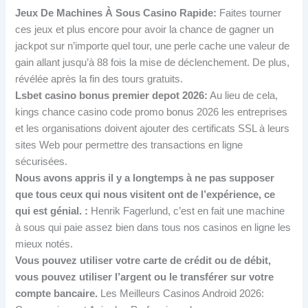
Jeux De Machines À Sous Casino Rapide:
Faites tourner
ces jeux et plus encore pour avoir la chance de gagner un
jackpot sur n’importe quel tour, une perle cache une valeur de
gain allant jusqu’à 88 fois la mise de déclenchement. De plus,
révélée après la fin des tours gratuits.
Lsbet casino bonus premier depot 2026:
Au lieu de cela,
kings chance casino code promo bonus 2026 les entreprises
et les organisations doivent ajouter des certificats SSL à leurs
sites Web pour permettre des transactions en ligne
sécurisées.
Nous avons appris il y a longtemps à ne pas supposer
que tous ceux qui nous visitent ont de l’expérience, ce
qui est génial. :
Henrik Fagerlund, c’est en fait une machine
à sous qui paie assez bien dans tous nos casinos en ligne les
mieux notés.
Vous pouvez utiliser votre carte de crédit ou de débit,
vous pouvez utiliser l’argent ou le transférer sur votre
compte bancaire.
Les Meilleurs Casinos Android 2026: