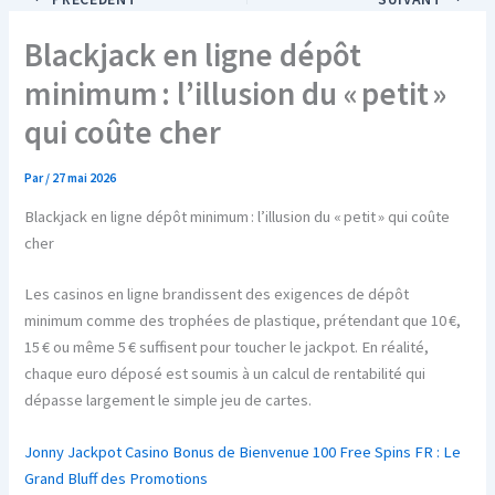
Blackjack en ligne dépôt
minimum : l’illusion du « petit »
qui coûte cher
Par
/
27 mai 2026
Blackjack en ligne dépôt minimum : l’illusion du « petit » qui coûte
cher
Les casinos en ligne brandissent des exigences de dépôt
minimum comme des trophées de plastique, prétendant que 10 €,
15 € ou même 5 € suffisent pour toucher le jackpot. En réalité,
chaque euro déposé est soumis à un calcul de rentabilité qui
dépasse largement le simple jeu de cartes.
Jonny Jackpot Casino Bonus de Bienvenue 100 Free Spins FR : Le
Grand Bluff des Promotions