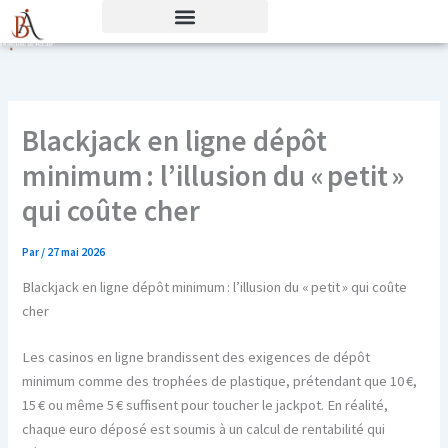
Aller
au
contenu
Blackjack en ligne dépôt
minimum : l’illusion du « petit »
qui coûte cher
Par
/
27 mai 2026
Blackjack en ligne dépôt minimum : l’illusion du « petit » qui coûte
cher
Les casinos en ligne brandissent des exigences de dépôt
minimum comme des trophées de plastique, prétendant que 10 €,
15 € ou même 5 € suffisent pour toucher le jackpot. En réalité,
chaque euro déposé est soumis à un calcul de rentabilité qui