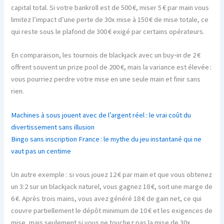
capital total. Si votre bankroll est de 500 €, miser 5 € par main vous
limitez l’impact d’une perte de 30x mise à 150 € de mise totale, ce
qui reste sous le plafond de 300 € exigé par certains opérateurs.
En comparaison, les tournois de blackjack avec un buy‑in de 2 €
offrent souvent un prize pool de 200 €, mais la variance est élevée :
vous pourriez perdre votre mise en une seule main et finir sans
rien.
Machines à sous jouent avec de l’argent réel : le vrai coût du
divertissement sans illusion
Bingo sans inscription France : le mythe du jeu instantané qui ne
vaut pas un centime
Un autre exemple : si vous jouez 12 € par main et que vous obtenez
un 3:2 sur un blackjack naturel, vous gagnez 18 €, soit une marge de
6 €. Après trois mains, vous avez généré 18 € de gain net, ce qui
couvre partiellement le dépôt minimum de 10 € et les exigences de
mise, mais seulement si vous ne touchez pas la mise de 30x.