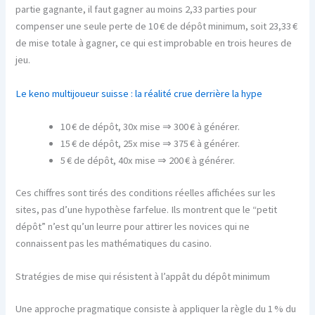
partie gagnante, il faut gagner au moins 2,33 parties pour
compenser une seule perte de 10 € de dépôt minimum, soit 23,33 €
de mise totale à gagner, ce qui est improbable en trois heures de
jeu.
Le keno multijoueur suisse : la réalité crue derrière la hype
10 € de dépôt, 30x mise ⇒ 300 € à générer.
15 € de dépôt, 25x mise ⇒ 375 € à générer.
5 € de dépôt, 40x mise ⇒ 200 € à générer.
Ces chiffres sont tirés des conditions réelles affichées sur les
sites, pas d’une hypothèse farfelue. Ils montrent que le “petit
dépôt” n’est qu’un leurre pour attirer les novices qui ne
connaissent pas les mathématiques du casino.
Stratégies de mise qui résistent à l’appât du dépôt minimum
Une approche pragmatique consiste à appliquer la règle du 1 % du