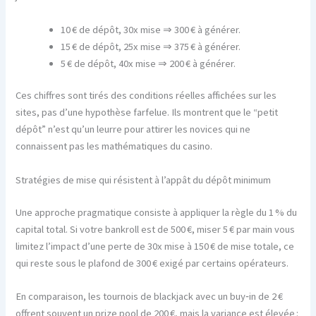
10 € de dépôt, 30x mise ⇒ 300 € à générer.
15 € de dépôt, 25x mise ⇒ 375 € à générer.
5 € de dépôt, 40x mise ⇒ 200 € à générer.
Ces chiffres sont tirés des conditions réelles affichées sur les
sites, pas d’une hypothèse farfelue. Ils montrent que le “petit
dépôt” n’est qu’un leurre pour attirer les novices qui ne
connaissent pas les mathématiques du casino.
Stratégies de mise qui résistent à l’appât du dépôt minimum
Une approche pragmatique consiste à appliquer la règle du 1 % du
capital total. Si votre bankroll est de 500 €, miser 5 € par main vous
limitez l’impact d’une perte de 30x mise à 150 € de mise totale, ce
qui reste sous le plafond de 300 € exigé par certains opérateurs.
En comparaison, les tournois de blackjack avec un buy‑in de 2 €
offrent souvent un prize pool de 200 €, mais la variance est élevée :