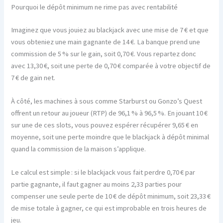
Pourquoi le dépôt minimum ne rime pas avec rentabilité
Imaginez que vous jouiez au blackjack avec une mise de 7 € et que
vous obteniez une main gagnante de 14 €. La banque prend une
commission de 5 % sur le gain, soit 0,70 €. Vous repartez donc
avec 13,30 €, soit une perte de 0,70 € comparée à votre objectif de
7 € de gain net.
À côté, les machines à sous comme Starburst ou Gonzo’s Quest
offrent un retour au joueur (RTP) de 96,1 % à 96,5 %. En jouant 10 €
sur une de ces slots, vous pouvez espérer récupérer 9,65 € en
moyenne, soit une perte moindre que le blackjack à dépôt minimal
quand la commission de la maison s’applique.
Le calcul est simple : si le blackjack vous fait perdre 0,70 € par
partie gagnante, il faut gagner au moins 2,33 parties pour
compenser une seule perte de 10 € de dépôt minimum, soit 23,33 €
de mise totale à gagner, ce qui est improbable en trois heures de
jeu.