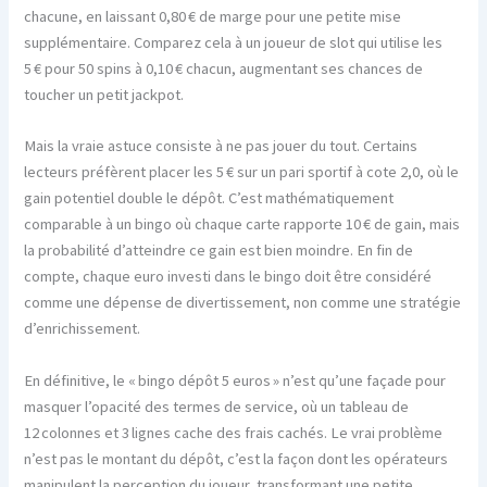
chacune, en laissant 0,80 € de marge pour une petite mise
supplémentaire. Comparez cela à un joueur de slot qui utilise les
5 € pour 50 spins à 0,10 € chacun, augmentant ses chances de
toucher un petit jackpot.
Mais la vraie astuce consiste à ne pas jouer du tout. Certains
lecteurs préfèrent placer les 5 € sur un pari sportif à cote 2,0, où le
gain potentiel double le dépôt. C’est mathématiquement
comparable à un bingo où chaque carte rapporte 10 € de gain, mais
la probabilité d’atteindre ce gain est bien moindre. En fin de
compte, chaque euro investi dans le bingo doit être considéré
comme une dépense de divertissement, non comme une stratégie
d’enrichissement.
En définitive, le « bingo dépôt 5 euros » n’est qu’une façade pour
masquer l’opacité des termes de service, où un tableau de
12 colonnes et 3 lignes cache des frais cachés. Le vrai problème
n’est pas le montant du dépôt, c’est la façon dont les opérateurs
manipulent la perception du joueur, transformant une petite