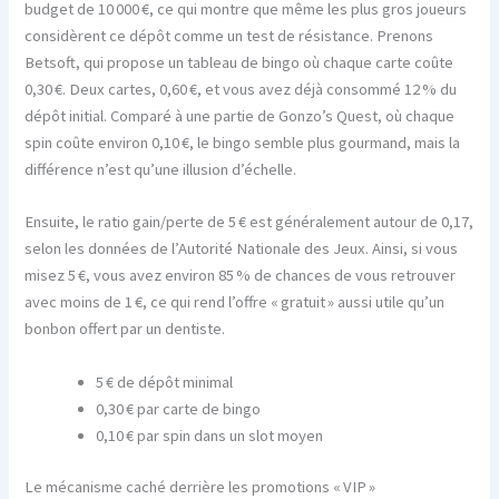
budget de 10 000 €, ce qui montre que même les plus gros joueurs
considèrent ce dépôt comme un test de résistance. Prenons
Betsoft, qui propose un tableau de bingo où chaque carte coûte
0,30 €. Deux cartes, 0,60 €, et vous avez déjà consommé 12 % du
dépôt initial. Comparé à une partie de Gonzo’s Quest, où chaque
spin coûte environ 0,10 €, le bingo semble plus gourmand, mais la
différence n’est qu’une illusion d’échelle.
Ensuite, le ratio gain/perte de 5 € est généralement autour de 0,17,
selon les données de l’Autorité Nationale des Jeux. Ainsi, si vous
misez 5 €, vous avez environ 85 % de chances de vous retrouver
avec moins de 1 €, ce qui rend l’offre « gratuit » aussi utile qu’un
bonbon offert par un dentiste.
5 € de dépôt minimal
0,30 € par carte de bingo
0,10 € par spin dans un slot moyen
Le mécanisme caché derrière les promotions « VIP »