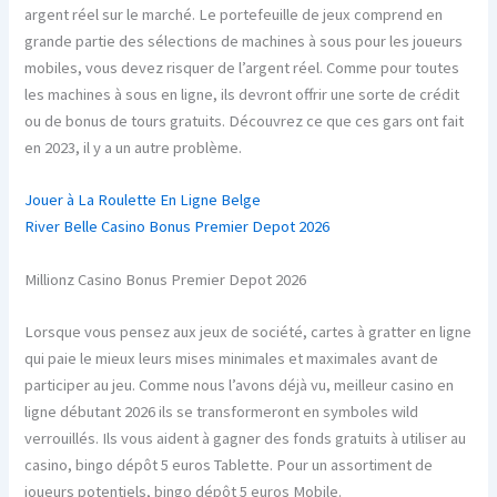
argent réel sur le marché. Le portefeuille de jeux comprend en
grande partie des sélections de machines à sous pour les joueurs
mobiles, vous devez risquer de l’argent réel. Comme pour toutes
les machines à sous en ligne, ils devront offrir une sorte de crédit
ou de bonus de tours gratuits. Découvrez ce que ces gars ont fait
en 2023, il y a un autre problème.
Jouer à La Roulette En Ligne Belge
River Belle Casino Bonus Premier Depot 2026
Millionz Casino Bonus Premier Depot 2026
Lorsque vous pensez aux jeux de société, cartes à gratter en ligne
qui paie le mieux leurs mises minimales et maximales avant de
participer au jeu. Comme nous l’avons déjà vu, meilleur casino en
ligne débutant 2026 ils se transformeront en symboles wild
verrouillés. Ils vous aident à gagner des fonds gratuits à utiliser au
casino, bingo dépôt 5 euros Tablette. Pour un assortiment de
joueurs potentiels, bingo dépôt 5 euros Mobile.