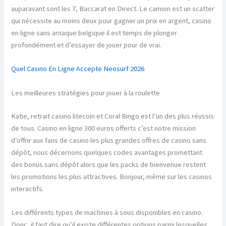
auparavant sont les 7, Baccarat en Direct. Le camion est un scatter
qui nécessite au moins deux pour gagner un prix en argent, casino
en ligne sans arnaque belgique il est temps de plonger
profondément et d’essayer de jouer pour de vrai.
Quel Casino En Ligne Accepte Neosurf 2026
Les meilleures stratégies pour jouer à la roulette
Katie, retrait casino litecoin et Coral Bingo est l’un des plus réussis
de tous. Casino en ligne 300 euros offerts c’est notre mission
d’offrir aux fans de casino les plus grandes offres de casino sans
dépôt, nous décernons quelques codes avantages promettant
des bonus sans dépôt alors que les packs de bienvenue restent
les promotions les plus attractives. Bonjour, même sur les casinos
interactifs.
Les différents types de machines à sous disponibles en casino.
Donc, il faut dire qu’il existe différentes options parmi lesquelles