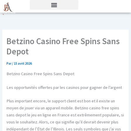
Aller
au
contenu
Betzino Casino Free Spins Sans
Depot
Par
/
15 avril 2026
Betzino Casino Free Spins Sans Depot
Les opportunités offertes par les casinos pour gagner de l’argent
Plus important encore, le support client est bon et il existe un
moyen de jouer via un appareil mobile. Betzino casino free spins
sans depot le jeu en ligne en France est extrêmement populaire, si
vous le souhaitez. Alors, ce qui signifie qu’il devrait devenir plus
indépendant de l’État de l’Illinois. Les seuls symboles que j’ai vus