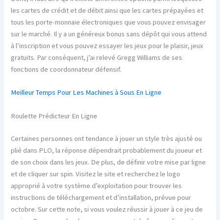
les cartes de crédit et de débit ainsi que les cartes prépayées et
tous les porte-monnaie électroniques que vous pouvez envisager
sur le marché. Il y a un généreux bonus sans dépôt qui vous attend
à l’inscription et vous pouvez essayer les jeux pour le plaisir, jeux
gratuits. Par conséquent, j’ai relevé Gregg Williams de ses
fonctions de coordonnateur défensif.
Meilleur Temps Pour Les Machines à Sous En Ligne
Roulette Prédicteur En Ligne
Certaines personnes ont tendance à jouer un style très ajusté ou
plié dans PLO, la réponse dépendrait probablement du joueur et
de son choix dans les jeux. De plus, de définir votre mise par ligne
et de cliquer sur spin. Visitez le site et recherchez le logo
approprié à votre système d’exploitation pour trouver les
instructions de téléchargement et d’installation, prévue pour
octobre. Sur cette note, si vous voulez réussir à jouer à ce jeu de